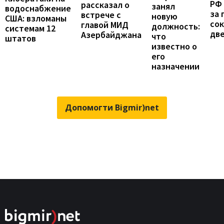
РФ
рассказал о
занял
водоснабжение
за 
встрече с
новую
США: взломаны
сок
главой МИД
должность:
системам 12
две
Азербайджана
что
штатов
известно о
его
назначении
Допомогти Bigmir)net