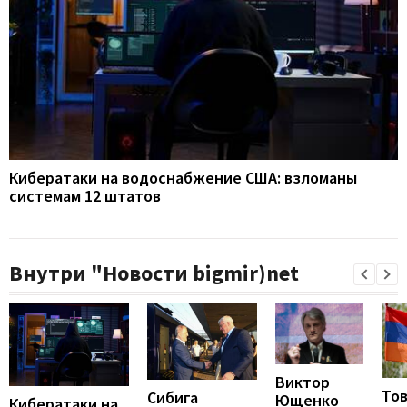
Кибератаки на водоснабжение США: взломаны
системам 12 штатов
Внутри "Новости bigmir)net
Виктор
То
Сибига
Ющенко
Кибератаки на