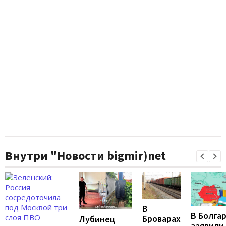
Внутри "Новости bigmir)net
В
В Болга
Броварах
Лубинец
заявили