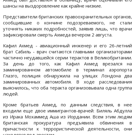
шансы на выздоровление как крайне низкие.
Представители британских правоохранительных органов,
сообщившие о кончине подозреваемого, не стали
уточнять никаких подробностей, заявив лишь, что врачи
зафиксировали смерть Ахмеда вечером 2 августа.
Кафил Ахмед - авиационный инженер и его 26-летний
брат Сабиль - врач считаются главными организаторами
частично неудавшейся серии терактов в Великобритании.
За день до того, как Кафил Ахмед врезался на
заминированном автомобиле в терминал аэропорта
Глазго, полиция обнаружила на улицах Лондона два
заминированных автомобиля. В ходе расследования
выяснилось, что оба теракта организовывала одна группа
людей.
Кроме братьев Ахмед, по данным следствия, в нее
входили еще двое иммигрантов-врачей: Биляль Абдулла
из Ирака Мохаммед Аша из Иордании. Всем этим людям
британская прокуратура предъявила обвинения в
причастности к террористической деятельности, они
находятся под арестом.