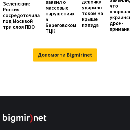
девочку
заявил о
Зеленский:
что
ударило
массовых
Россия
взорвал
током на
нарушениях
сосредоточила
украинс
крыше
в
под Москвой
дрон-
поезда
Береговском
три слоя ПВО
приманк
ТЦК
Допомогти Bigmir)net