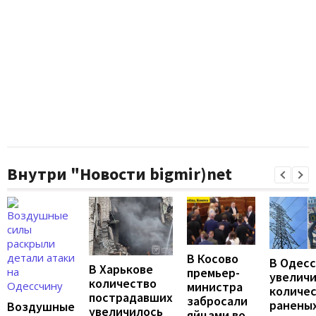
Внутри "Новости bigmir)net
В Косово
В Одес
В Харькове
премьер-
увелич
количество
министра
количе
пострадавших
забросали
раненых
Воздушные
увеличилось
яйцами во