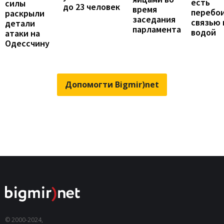
есть
силы
до 23 человек
время
перебои
раскрыли
заседания
связью 
детали
парламента
водой
атаки на
Одессчину
Допомогти Bigmir)net
© 2000-2024,