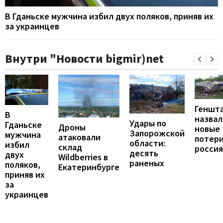
В Гданьске мужчина избил двух поляков, приняв их
за украинцев
Внутри "Новости bigmir)net
Геншт
В
назвал
Удары по
Гданьске
Дроны
новые
Запорожской
мужчина
атаковали
потер
области:
избил
склад
росси
десять
двух
Wildberries в
раненых
поляков,
Екатеринбурге
приняв их
за
украинцев