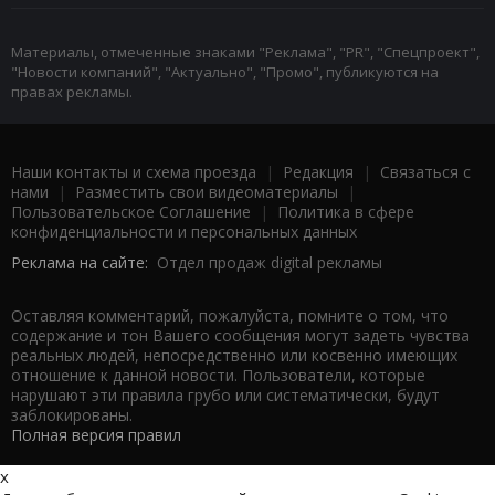
Материалы, отмеченные знаками "Реклама", "PR", "Спецпроект",
"Новости компаний", "Актуально", "Промо", публикуются на
правах рекламы.
Наши контакты и схема проезда
|
Редакция
|
Связаться с
нами
|
Разместить свои видеоматериалы
|
Пользовательское Соглашение
|
Политика в сфере
конфиденциальности и персональных данных
Реклама на сайте:
Отдел продаж digital рекламы
Оставляя комментарий, пожалуйста, помните о том, что
содержание и тон Вашего сообщения могут задеть чувства
реальных людей, непосредственно или косвенно имеющих
отношение к данной новости. Пользователи, которые
нарушают эти правила грубо или систематически, будут
заблокированы.
Полная версия правил
x