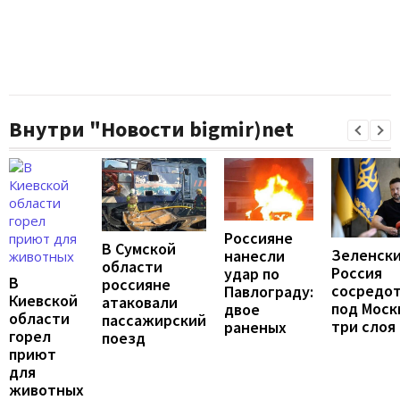
Внутри "Новости bigmir)net
Россияне
В Сумской
Зеленски
нанесли
области
Россия
удар по
В
россияне
сосредо
Павлограду:
Киевской
атаковали
под Моск
двое
области
пассажирский
три слоя
раненых
горел
поезд
приют
для
животных