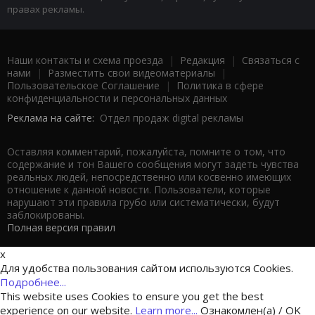
правах рекламы.
Наши контакты и схема проезда
|
Редакция
|
Связаться с
нами
|
Разместить свои видеоматериалы
|
Пользовательское Соглашение
|
Политика в сфере
конфиденциальности и персональных данных
Реклама на сайте:
Отдел продаж digital рекламы
Оставляя комментарий, пожалуйста, помните о том, что
содержание и тон Вашего сообщения могут задеть чувства
реальных людей, непосредственно или косвенно имеющих
отношение к данной новости. Пользователи, которые
нарушают эти правила грубо или систематически, будут
заблокированы.
Полная версия правил
x
Для удобства пользования сайтом используются Cookies.
Подробнее...
This website uses Cookies to ensure you get the best
experience on our website.
Learn more...
Ознакомлен(а) / OK