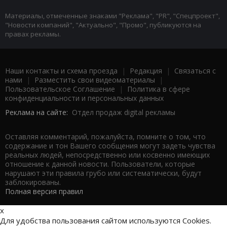
Материалы, отмеченные знаками "Реклама", "PR", "Спецпроект",
"Новости компаний", "Актуально", "Промо", публикуются на
правах рекламы.
Наши контакты и схема проезда
|
Редакция
|
Связаться с
нами
|
Разместить свои видеоматериалы
|
Пользовательское Соглашение
|
Политика в сфере
конфиденциальности и персональных данных
Реклама на сайте:
Отдел продаж digital рекламы
Оставляя комментарий, пожалуйста, помните о том, что
содержание и тон Вашего сообщения могут задеть чувства
реальных людей, непосредственно или косвенно имеющих
отношение к данной новости. Пользователи, которые
нарушают эти правила грубо или систематически, будут
заблокированы.
Полная версия правил
x
Для удобства пользования сайтом используются Cookies.