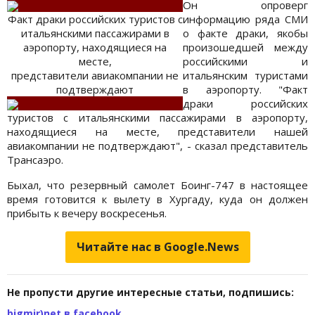
Он опроверг
Факт драки российских туристов с
информацию ряда СМИ
итальянскими пассажирами в
о факте драки, якобы
аэропорту, находящиеся на
произошедшей между
месте,
российскими и
представители авиакомпании не
итальянским туристами
подтверждают
в аэропорту. "Факт
драки российских
туристов с итальянскими пассажирами в аэропорту,
находящиеся на месте, представители нашей
авиакомпании не подтверждают", - сказал представитель
Трансаэро.
Быхал, что резервный самолет Боинг-747 в настоящее
время готовится к вылету в Хургаду, куда он должен
прибыть к вечеру воскресенья.
Читайте нас в Google.News
Не пропусти другие интересные статьи, подпишись:
bigmir)net в facebook