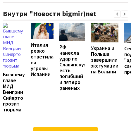
Внутри "Новости bigmir)net
Италия
РФ
Украина и
Се
резко
нанесла
Польша
по
ответила
удар по
завершили
"а
на
Славянску:
эксгумации
са
угрозы
есть
на Волыни
пр
Испании
Бывшему
погибший
главе
и пятеро
МИД
раненых
Венгрии
Сийярто
грозит
тюрьма