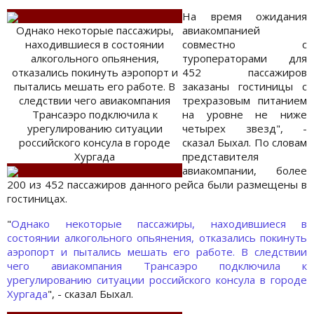
На время ожидания
Однако некоторые пассажиры,
авиакомпанией
находившиеся в состоянии
совместно с
алкогольного опьянения,
туроператорами для
отказались покинуть аэропорт и
452 пассажиров
пытались мешать его работе. В
заказаны гостиницы с
следствии чего авиакомпания
трехразовым питанием
Трансаэро подключила к
на уровне не ниже
урегулированию ситуации
четырех звезд", -
российского консула в городе
сказал Быхал. По словам
Хургада
представителя
авиакомпании, более
200 из 452 пассажиров данного рейса были размещены в
гостиницах.
"
Однако некоторые пассажиры, находившиеся в
состоянии алкогольного опьянения, отказались покинуть
аэропорт и пытались мешать его работе. В следствии
чего авиакомпания Трансаэро подключила к
урегулированию ситуации российского консула в городе
Хургада
", - сказал Быхал.