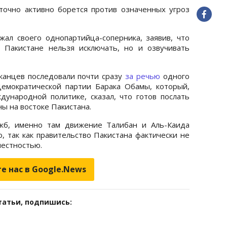
точно активно борется против означенных угроз
ал своего однопартийца-соперника, заявив, что
 Пакистане нельзя исключать, но и озвучивать
канцев последовали почти сразу
за речью
одного
емократической партии Барака Обамы, который,
дународной политике, сказал, что готов послать
ны на востоке Пакистана.
жб, именно там движение Талибан и Аль-Каида
, так как правительство Пакистана фактически не
местностью.
е нас в Google.News
татьи, подпишись: