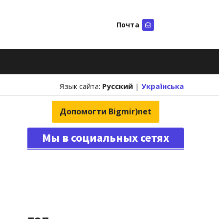
Почта
Искать
Язык сайта:
Русский
|
Українська
Допомогти Bigmir)net
Мы в социальных сетях