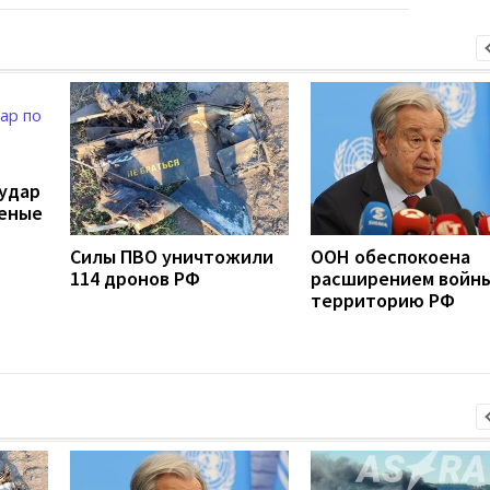
удар
неные
Силы ПВО уничтожили
ООН обеспокоена
114 дронов РФ
расширением войны
территорию РФ