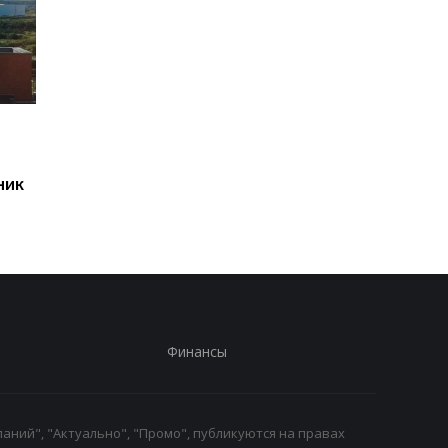
Париж обвинил Русский
Генштаб оценил
дом в Берлине в
ситуацию на фронт
шпионаже
ник
Финансы
аний", "Актуально", "Промо", публикуются на правах