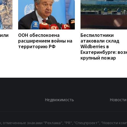
жили
ООН обеспокоена
Беспилотники
расширением войны на
атаковали склад
территорию РФ
Wildberries в
Екатеринбурге: воз
крупный пожар
Недвижимость
Новости
 отмеченные знаками "Реклама", "PR", "Спецпроект", "Новости комп