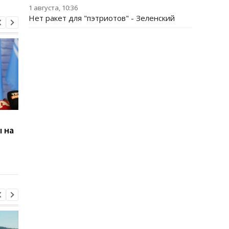
1 августа, 10:36
Нет ракет для "пэтриотов" - Зеленский
Беспилотники
Париж обвинил Русс
 на
атаковали склад
дом в Берлине в
Wildberries в
шпионаже
Екатеринбурге: возник
крупный пожар