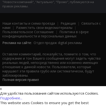
"Новости компаний", "Актуально", "Промо", публикуются на
правах рекламы.
Наши контакты и схема проезда
|
Редакция
|
Связаться с
нами
|
Разместить свои видеоматериалы
|
Пользовательское Соглашение
|
Политика в сфере
конфиденциальности и персональных данных
Реклама на сайте:
Отдел продаж digital рекламы
Оставляя комментарий, пожалуйста, помните о том, что
содержание и тон Вашего сообщения могут задеть чувства
реальных людей, непосредственно или косвенно имеющих
отношение к данной новости. Пользователи, которые
нарушают эти правила грубо или систематически, будут
заблокированы.
Полная версия правил
x
Для удобства пользования сайтом используются Cookies.
Подробнее...
This website uses Cookies to ensure you get the best