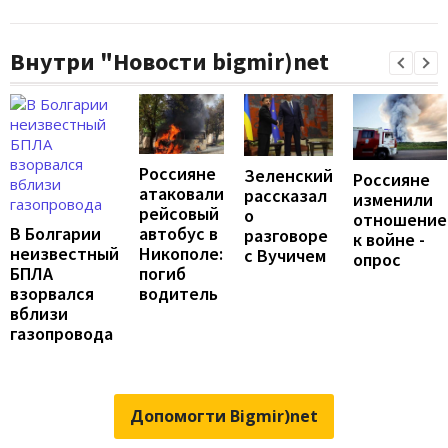
Внутри "Новости bigmir)net
Россияне
Зеленский
Россияне
атаковали
рассказал
изменили
рейсовый
о
отношение
автобус в
В Болгарии
разговоре
к войне -
Никополе:
неизвестный
с Вучичем
опрос
погиб
БПЛА
водитель
взорвался
вблизи
газопровода
Допомогти Bigmir)net