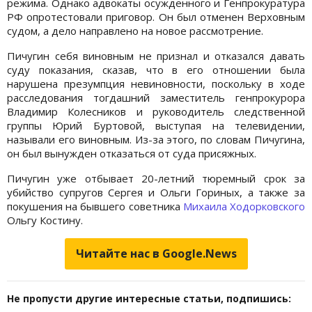
режима. Однако адвокаты осужденного и Генпрокуратура
РФ опротестовали приговор. Он был отменен Верховным
судом, а дело направлено на новое рассмотрение.
Пичугин себя виновным не признал и отказался давать
суду показания, сказав, что в его отношении была
нарушена презумпция невиновности, поскольку в ходе
расследования тогдашний заместитель генпрокурора
Владимир Колесников и руководитель следственной
группы Юрий Буртовой, выступая на телевидении,
называли его виновным. Из-за этого, по словам Пичугина,
он был вынужден отказаться от суда присяжных.
Пичугин уже отбывает 20-летний тюремный срок за
убийство супругов Сергея и Ольги Гориных, а также за
покушения на бывшего советника
Михаила Ходорковского
Ольгу Костину.
Читайте нас в Google.News
Не пропусти другие интересные статьи, подпишись: