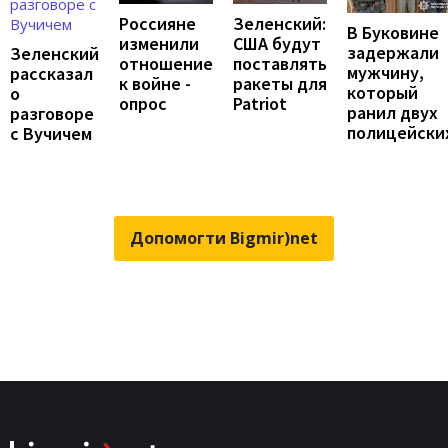
Россияне
Зеленский:
В Буковине
изменили
США будут
задержали
Зеленский
отношение
поставлять
мужчину,
рассказал
к войне -
ракеты для
который
о
опрос
Patriot
ранил двух
разговоре
полицейски
с Вучичем
Допомогти Bigmir)net