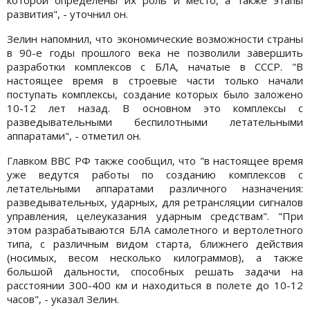
которой определены их роль и место, а также этапы
развития", - уточнил он.
Зелин напомнил, что экономические возможности страны
в 90-е годы прошлого века не позволили завершить
разработки комплексов с БЛА, начатые в СССР. "В
настоящее время в строевые части только начали
поступать комплексы, создание которых было заложено
10-12 лет назад. В основном это комплексы с
разведывательными беспилотными летательными
аппаратами", - отметил он.
Главком ВВС РФ также сообщил, что "в настоящее время
уже ведутся работы по созданию комплексов с
летательными аппаратами различного назначения:
разведывательных, ударных, для ретрансляции сигналов
управления, целеуказания ударным средствам". "При
этом разрабатываются БЛА самолетного и вертолетного
типа, с различным видом старта, ближнего действия
(носимых, весом несколько килограммов), а также
большой дальности, способных решать задачи на
расстоянии 300-400 км и находиться в полете до 10-12
часов", - указал Зелин.