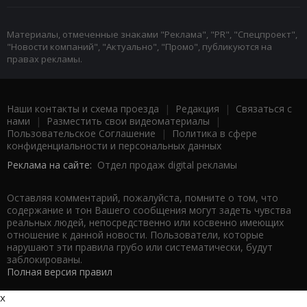
Материалы, отмеченные знаками "Реклама", "PR", "Спецпроект",
"Новости компаний", "Актуально", "Промо", публикуются на
правах рекламы.
Наши контакты и схема проезда
|
Редакция
|
Связаться с
нами
|
Разместить свои видеоматериалы
|
Пользовательское Соглашение
|
Политика в сфере
конфиденциальности и персональных данных
Реклама на сайте:
Отдел продаж digital рекламы
Оставляя комментарий, пожалуйста, помните о том, что
содержание и тон Вашего сообщения могут задеть чувства
реальных людей, непосредственно или косвенно имеющих
отношение к данной новости. Пользователи, которые
нарушают эти правила грубо или систематически, будут
заблокированы.
Полная версия правил
x