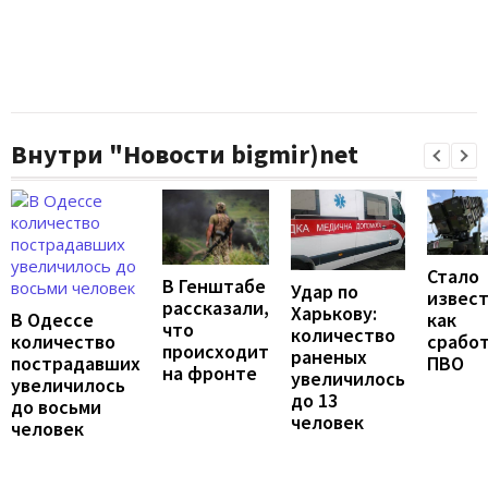
Внутри "Новости bigmir)net
Стало
В Генштабе
Удар по
извест
рассказали,
Харькову:
В Одессе
как
что
количество
количество
срабо
происходит
раненых
пострадавших
ПВО
на фронте
увеличилось
увеличилось
до 13
до восьми
человек
человек