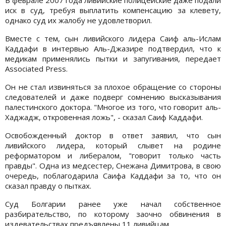
В феврале 2007 года ливийские полицейские даже подали
иск в суд, требуя выплатить компенсацию за клевету,
однако суд их жалобу не удовлетворил.
Вместе с тем, сын ливийского лидера Саиф аль-Ислам
Каддафи в интервью Аль-Джазире подтвердил, что к
медикам применялись пытки и запугивания, передает
Associated Press.
Он не стал извиняться за плохое обращение со стороны
следователей и даже подверг сомнению высказывания
палестинского доктора. "Многое из того, что говорит аль-
Хаджадж, откровенная ложь", - сказал Саиф Каддафи.
Освобожденный доктор в ответ заявил, что сын
ливийского лидера, который слывет на родине
реформатором и либералом, "говорит только часть
правды". Одна из медсестер, Снежана Димитрова, в свою
очередь, поблагодарила Саифа Каддафи за то, что он
сказал правду о пытках.
Суд Болгарии ранее уже начал собственное
разбирательство, по которому заочно обвинения в
издевательствах предъявлены 11 ливийцам.