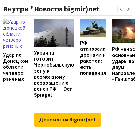
Внутри "Новости bigmir)net
РФ
атаковала
РФ нано
Украина
Удар по
дронами и
основны
готовит
Донецкой
ракетой:
удары по
Чернобыльскую
области:
есть
двум
зону к
четверо
попадания
направл
возможному
раненых
- Геншта
возвращению
войск РФ — Der
Spiegel
Допомогти Bigmir)net