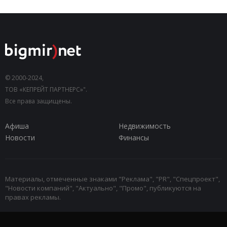
© 2000-2024,
ТОВ «КЕПРЕЙТ ПАРТНЕРС»".
Все права защищены.
Афиша
Недвижимость
Новости
Финансы
Материалы, отмеченные знаками "Реклама", "PR", "Спецпроект",
"Новости компаний", "Актуально", "Промо", публикуются на
правах рекламы.