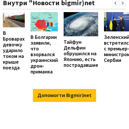
Внутри "Новости bigmir)net
В
В Болгарии
Зеленски
Броварах
Тайфун
заявили,
встретилс
девочку
Дельфин
что
с премьер
ударило
обрушился на
взорвался
министро
током на
Японию, есть
украинский
Сербии
крыше
пострадавшие
дрон-
поезда
приманка
Допомогти Bigmir)net