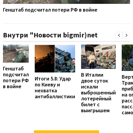
Генштаб подсчитал потери РФ в войне
Внутри "Новости bigmir)net
Генштаб
подсчитал
В Италии
Вер
Итоги 5.8: Удар
потери РФ
двое суток
Тра
по Киеву и
в войне
искали
при
нехватка
выброшенный
на о
антибаллистики
лотерейный
расс
билет с
пас
выигрышем
сам