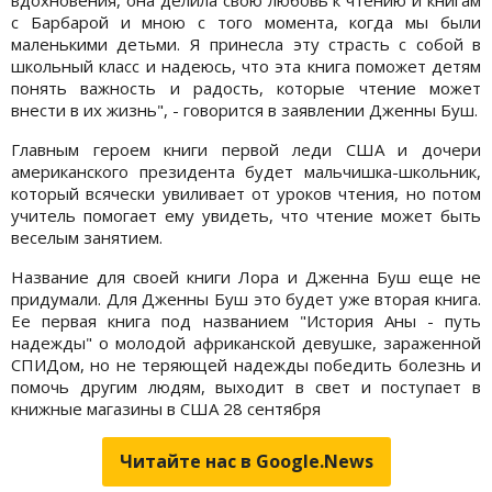
вдохновения, она делила свою любовь к чтению и книгам
с Барбарой и мною с того момента, когда мы были
маленькими детьми. Я принесла эту страсть с собой в
школьный класс и надеюсь, что эта книга поможет детям
понять важность и радость, которые чтение может
внести в их жизнь", - говорится в заявлении Дженны Буш.
Главным героем книги первой леди США и дочери
американского президента будет мальчишка-школьник,
который всячески увиливает от уроков чтения, но потом
учитель помогает ему увидеть, что чтение может быть
веселым занятием.
Название для своей книги Лора и Дженна Буш еще не
придумали. Для Дженны Буш это будет уже вторая книга.
Ее первая книга под названием "История Аны - путь
надежды" о молодой африканской девушке, зараженной
СПИДом, но не теряющей надежды победить болезнь и
помочь другим людям, выходит в свет и поступает в
книжные магазины в США 28 сентября
Читайте нас в Google.News