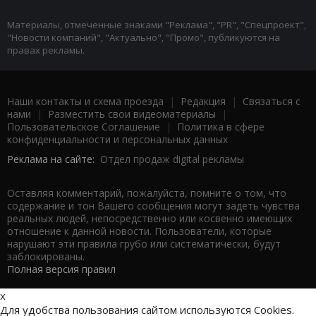
Материалы, отмеченные знаками "Реклама", "PR", "Спецпроект",
"Новости компаний", "Актуально", "Промо", публикуются на
правах рекламы.
Наши контакты и схема проезда
|
Редакция
|
Связаться с
нами
|
Разместить свои видеоматериалы
|
Пользовательское Соглашение
|
Политика в сфере
конфиденциальности и персональных данных
Реклама на сайте:
Отдел продаж digital рекламы
Оставляя комментарий, пожалуйста, помните о том, что
содержание и тон Вашего сообщения могут задеть чувства
реальных людей, непосредственно или косвенно имеющих
отношение к данной новости. Пользователи, которые
нарушают эти правила грубо или систематически, будут
заблокированы.
Полная версия правил
x
Для удобства пользования сайтом используются Cookies.