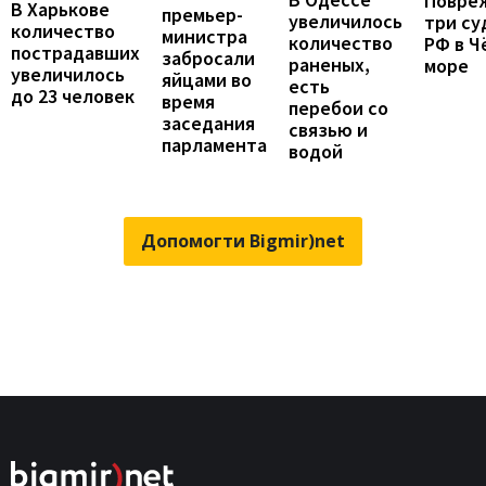
Повре
В Харькове
премьер-
увеличилось
три су
количество
министра
количество
РФ в Ч
пострадавших
забросали
раненых,
море
увеличилось
яйцами во
есть
до 23 человек
время
перебои со
заседания
связью и
парламента
водой
Допомогти Bigmir)net