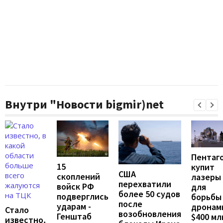
Внутри "Новости bigmir)net
Пентаг
15
купит
США
скоплений
лазеры
перехватили
войск РФ
для
более 50 судов
подверглись
борьбы
после
ударам -
дронам
Стало
возобновления
Генштаб
$400 мл
известно,