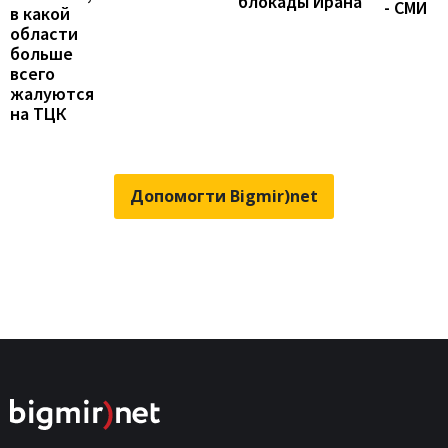
блокады Ирана
- СМИ
в какой
области
больше
всего
жалуются
на ТЦК
Допомогти Bigmir)net