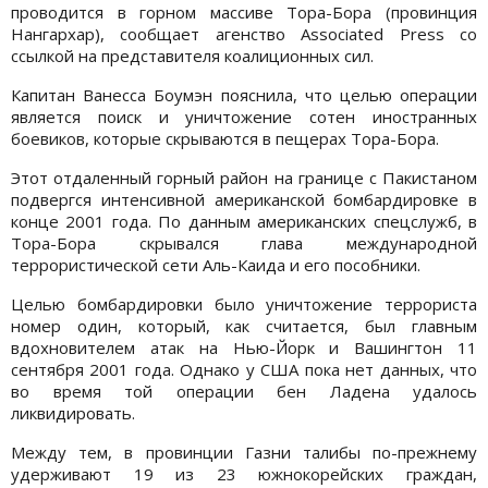
проводится в горном массиве Тора-Бора (провинция
Нангархар), сообщает агенство Associated Press со
ссылкой на представителя коалиционных сил.
Капитан Ванесса Боумэн пояснила, что целью операции
является поиск и уничтожение сотен иностранных
боевиков, которые скрываются в пещерах Тора-Бора.
Этот отдаленный горный район на границе с Пакистаном
подвергся интенсивной американской бомбардировке в
конце 2001 года. По данным американских спецслужб, в
Тора-Бора скрывался глава международной
террористической сети Аль-Каида и его пособники.
Целью бомбардировки было уничтожение террориста
номер один, который, как считается, был главным
вдохновителем атак на Нью-Йорк и Вашингтон 11
сентября 2001 года. Однако у США пока нет данных, что
во время той операции бен Ладена удалось
ликвидировать.
Между тем, в провинции Газни талибы по-прежнему
удерживают 19 из 23 южнокорейских граждан,