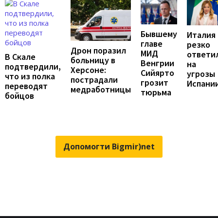
Бывшему
Италия
главе
резко
Дрон поразил
МИД
ответи
В Скале
больницу в
Венгрии
на
подтвердили,
Херсоне:
Сийярто
угрозы
что из полка
пострадали
грозит
Испани
переводят
медработницы
тюрьма
бойцов
Допомогти Bigmir)net