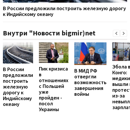
В России предложили построить железную дорогу
к Индийскому океану
Внутри "Новости bigmir)net
Эбола 
Пик кризиса
В России
В МИД РФ
Конго:
в
предложили
отвергли
медики
отношениях
построить
возможность
вышли 
с Польшей
железную
завершения
протес
уже
дорогу к
войны
из-за
пройден -
Индийскому
невыпл
посол
океану
зарпла
Украины