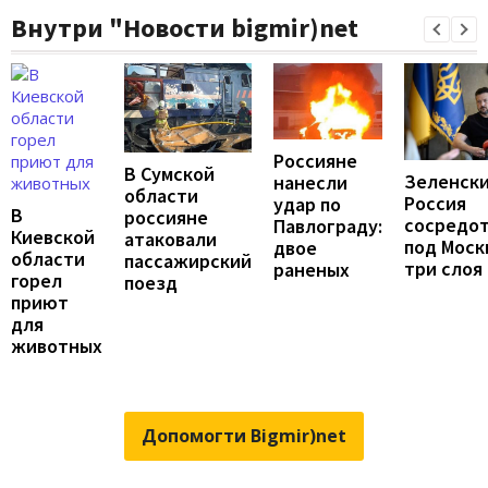
Внутри "Новости bigmir)net
Россияне
В Сумской
Зеленски
нанесли
области
Россия
удар по
В
россияне
сосредо
Павлограду:
Киевской
атаковали
под Моск
двое
области
пассажирский
три слоя
раненых
горел
поезд
приют
для
животных
Допомогти Bigmir)net