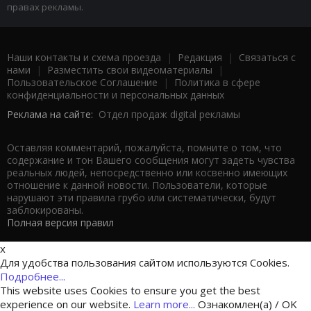
правах рекламы.
Наши контакты и схема проезда
|
Редакция
|
Связаться с
нами
|
Разместить свои видеоматериалы
|
Пользовательское Соглашение
|
Политика в сфере
конфиденциальности и персональных данных
Реклама на сайте:
Отдел продаж digital рекламы
Оставляя комментарий, пожалуйста, помните о том, что
содержание и тон Вашего сообщения могут задеть чувства
реальных людей, непосредственно или косвенно имеющих
отношение к данной новости. Пользователи, которые
нарушают эти правила грубо или систематически, будут
заблокированы.
Полная версия правил
x
Для удобства пользования сайтом используются Cookies.
Подробнее...
This website uses Cookies to ensure you get the best
experience on our website.
Learn more...
Ознакомлен(а) / OK