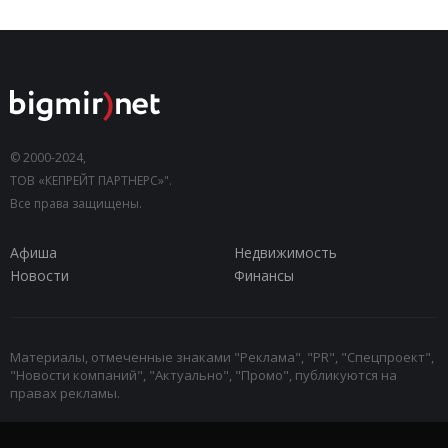
© 2000-2024,
ТОВ «КЕПРЕЙТ ПАРТНЕРС»".
Все права защищены.
Афиша
Недвижимость
Новости
Финансы
Материалы, отмеченные знаками "Реклама", "PR", "Спецпроект",
"Новости компаний", "Актуально", "Промо", публикуются на
правах рекламы.