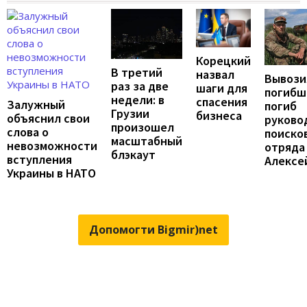
Корецкий
В третий
назвал
Вывози
раз за две
шаги для
погибш
недели: в
спасения
Залужный
погиб
Грузии
бизнеса
объяснил свои
руково
произошел
слова о
поиско
масштабный
невозможности
отряда
блэкаут
вступления
Алексе
Украины в НАТО
Допомогти Bigmir)net