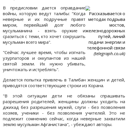
В предисловии дается оправдание
войны, которую ведут талибы: "Когда
Рассказывается о
неверные и их подручные правят
методах подрыва
миром, первейший долг любого
мостов,
мусульманина - взять оружие и
железнодорожных
сразиться с теми, кто хочет сокрушить
путей, линий
мусульман всего мира".
подачи энергии и
телефонной связи
"Сейчас лучшее время, чтобы изгнать
(telegraph.co.uk)
узурпаторов и оккупантов из нашей
святой земли. Их нужно убивать,
уничтожать и истреблять".
Делается попытка привлечь в Талибан женщин и детей,
приводятся соответствующие строки из Корана.
"В этой ситуации дети не обязаны спрашивать
разрешения родителей, женщины должны уходить на
джихад без разрешения мужей, слуги - без позволения
хозяев, ученики - без позволения учителей. Это не
подлежит сомнению сейчас, когда неверные захватили
землю мусульман Афганистана", - убеждают авторы.