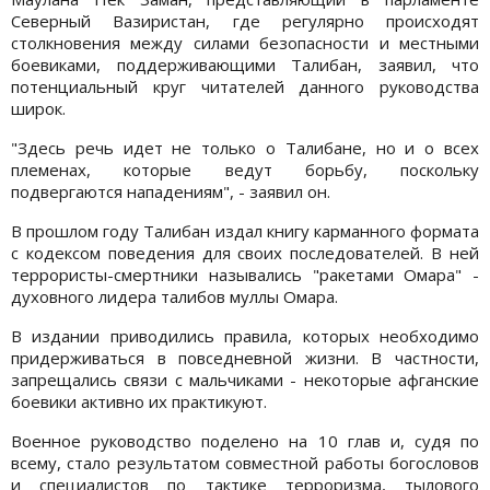
Северный Вазиристан, где регулярно происходят
столкновения между силами безопасности и местными
боевиками, поддерживающими Талибан, заявил, что
потенциальный круг читателей данного руководства
широк.
"Здесь речь идет не только о Талибане, но и о всех
племенах, которые ведут борьбу, поскольку
подвергаются нападениям", - заявил он.
В прошлом году Талибан издал книгу карманного формата
с кодексом поведения для своих последователей. В ней
террористы-смертники назывались "ракетами Омара" -
духовного лидера талибов муллы Омара.
В издании приводились правила, которых необходимо
придерживаться в повседневной жизни. В частности,
запрещались связи с мальчиками - некоторые афганские
боевики активно их практикуют.
Военное руководство поделено на 10 глав и, судя по
всему, стало результатом совместной работы богословов
и специалистов по тактике терроризма, тылового