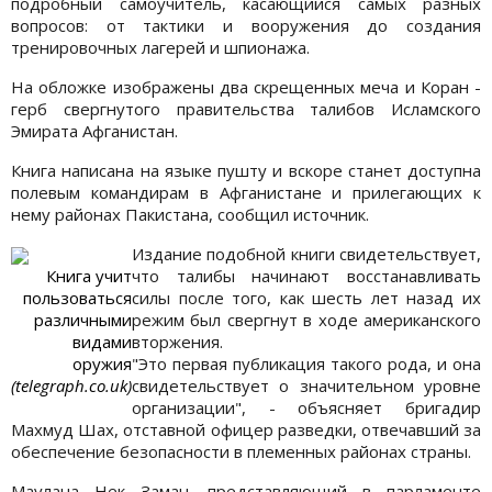
подробный самоучитель, касающийся самых разных
вопросов: от тактики и вооружения до создания
тренировочных лагерей и шпионажа.
На обложке изображены два скрещенных меча и Коран -
герб свергнутого правительства талибов Исламского
Эмирата Афганистан.
Книга написана на языке пушту и вскоре станет доступна
полевым командирам в Афганистане и прилегающих к
нему районах Пакистана, сообщил источник.
Издание подобной книги свидетельствует,
Книга учит
что талибы начинают восстанавливать
пользоваться
силы после того, как шесть лет назад их
различными
режим был свергнут в ходе американского
видами
вторжения.
оружия
"Это первая публикация такого рода, и она
(telegraph.co.uk)
свидетельствует о значительном уровне
организации", - объясняет бригадир
Махмуд Шах, отставной офицер разведки, отвечавший за
обеспечение безопасности в племенных районах страны.
Маулана Нек Заман, представляющий в парламенте