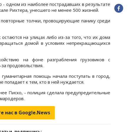
о - одном из наиболее пострадавших в результате
кале Рихтера, унесшего не менее 500 жизней.
повторные толчки, провоцирующие панику среди
 остаются на улицах либо из-за того, что их дома
звращаться домой в условиях непрекращающихся
ойствию на фоне разграбления грузовиков с
-за продовольствия.
 гуманитарная помощь начала поступать в город,
е попадает к тем, кто в ней нуждается.
нее Писко, - полиция сделала предупредительные
 мародеров.
е нас в Google.News
татьи, подпишись: