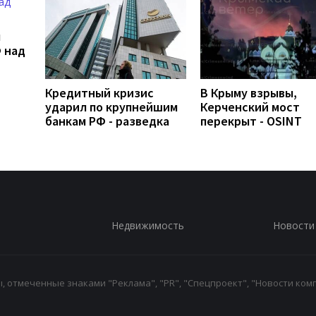
л
 над
Кредитный кризис
В Крыму взрывы,
ударил по крупнейшим
Керченский мост
банкам РФ - разведка
перекрыт - OSINT
Недвижимость
Новости
 отмеченные знаками "Реклама", "PR", "Спецпроект", "Новости комп