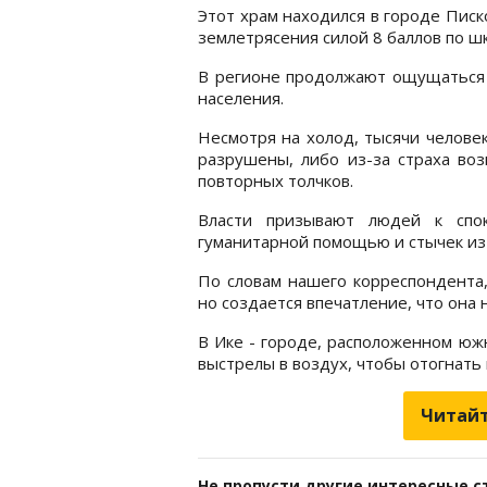
Этот храм находился в городе Писк
землетрясения силой 8 баллов по ш
В регионе продолжают ощущаться 
населения.
Несмотря на холод, тысячи человек
разрушены, либо из-за страха во
повторных толчков.
Власти призывают людей к спок
гуманитарной помощью и стычек из
По словам нашего корреспондента,
но создается впечатление, что она н
В Ике - городе, расположенном юж
выстрелы в воздух, чтобы отогнать
Читайт
Не пропусти другие интересные с