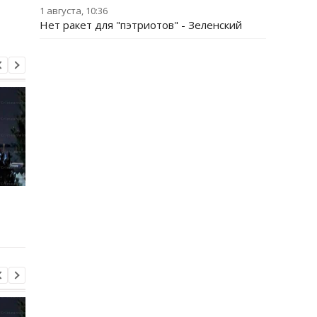
1 августа, 10:36
Нет ракет для "пэтриотов" - Зеленский
Трамп резко ответил на
Украина поставила
публикацию о
Путина перед дилем
конфликте с Хегсетом
- СМИ