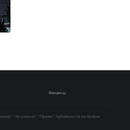
Трамп резко ответил на
Украина поставила
публикацию о
Путина перед дилем
конфликте с Хегсетом
- СМИ
Финансы
аний", "Актуально", "Промо", публикуются на правах