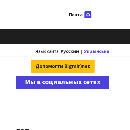
Почта
Искать
Язык сайта:
Русский
|
Українська
Допомогти Bigmir)net
Мы в социальных сетях