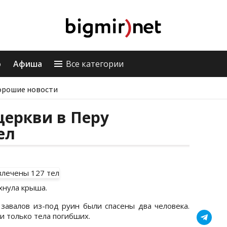
о
Афиша
Все категории
орошие новости
церкви в Перу
ел
хнула крыша.
 завалов из-под руин были спасены два человека.
и только тела погибших.