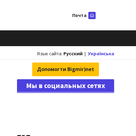
Почта
Искать
Язык сайта:
Русский
|
Українська
Допомогти Bigmir)net
Мы в социальных сетях