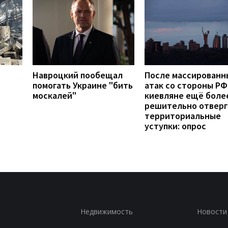
Навроцкий пообещал
После массированн
помогать Украине "бить
атак со стороны РФ
москалей"
киевляне ещё боле
решительно отвер
территориальные
уступки: опрос
Недвижимость
Новости