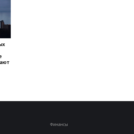
ых
Сибига отреагировал на
Зеленский обсудил 
новый пакет санкций ЕС
Драпатым вопросы
е
против России
обороны Донецкой
гают
области,
противоракетной
обороны и кадровых
изменений в ВСУ
Финансы