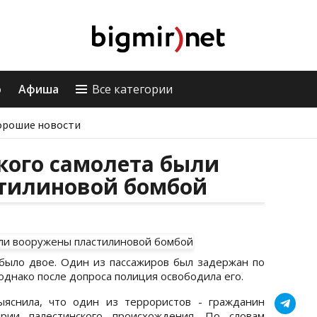
о
Афиша
Все категории
орошие новости
кого самолета были
тилиновой бомбой
было двое. Один из пассажиров был задержан по
однако после допроса полиция освободила его.
ыяснила, что один из террористов - гражданин
рии палестинского происхождения. По словам