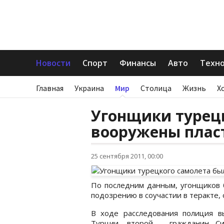
Новости
Спорт
Финансы
Авто
Техн
Главная
Украина
Мир
Столица
Жизнь
Х
Угонщики турец
вооружены плас
25 сентября 2011, 00:00
По последним данным, угонщиков 
подозрению в соучастии в теракте, 
В ходе расследования полиция в
Турции, второй - гражданин Си