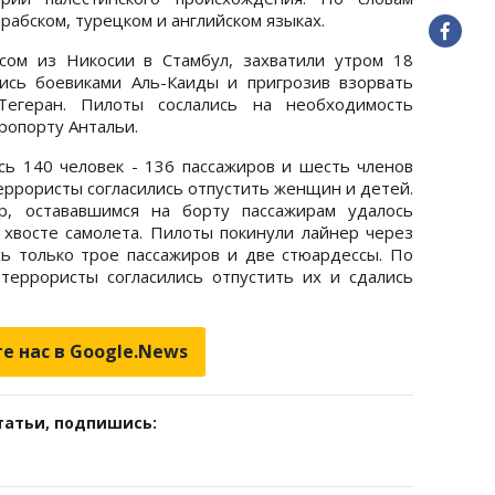
рабском, турецком и английском языках.
сом из Никосии в Стамбул, захватили утром 18
шись боевиками Аль-Каиды и пригрозив взорвать
Тегеран. Пилоты сослались на необходимость
ропорту Антальи.
сь 140 человек - 136 пассажиров и шесть членов
террористы согласились отпустить женщин и детей.
р, остававшимся на борту пассажирам удалось
хвосте самолета. Пилоты покинули лайнер через
сь только трое пассажиров и две стюардессы. По
террористы согласились отпустить их и сдались
е нас в Google.News
татьи, подпишись: