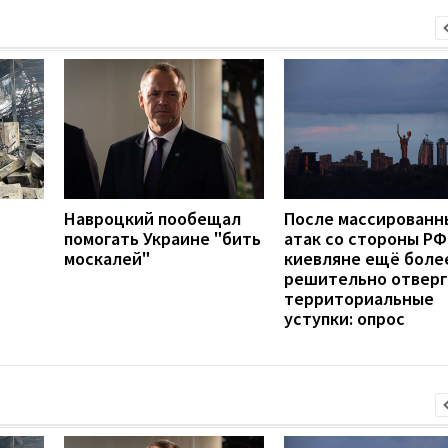
Навроцкий пообещал
После массированн
помогать Украине "бить
атак со стороны РФ
москалей"
киевляне ещё боле
решительно отвер
территориальные
уступки: опрос