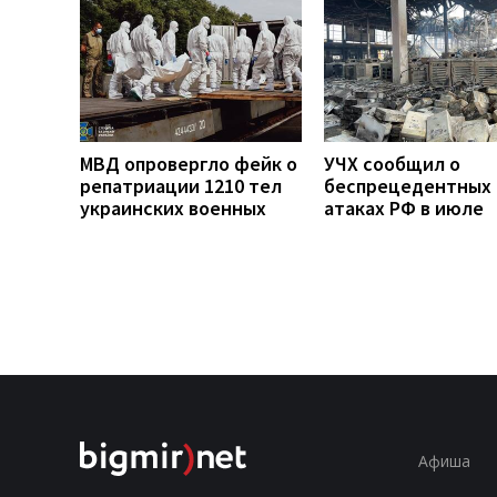
МВД опровергло фейк о
УЧХ сообщил о
репатриации 1210 тел
беспрецедентных
украинских военных
атаках РФ в июле
Афиша