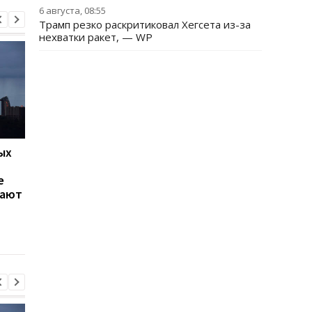
6 августа, 08:55
Трамп резко раскритиковал Хегсета из-за
нехватки ракет, — WP
ых
Сибига отреагировал на
Зеленский обсудил 
новый пакет санкций ЕС
Драпатым вопросы
е
против России
обороны Донецкой
гают
области,
противоракетной
обороны и кадровых
изменений в ВСУ