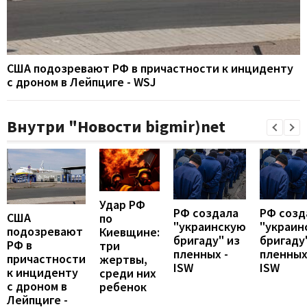
США подозревают РФ в причастности к инциденту
с дроном в Лейпциге - WSJ
Внутри "Новости bigmir)net
Удар РФ
РФ создала
РФ созд
США
по
"украинскую
"украин
подозревают
Киевщине:
бригаду" из
бригаду
РФ в
три
пленных -
пленных
причастности
жертвы,
ISW
ISW
к инциденту
среди них
с дроном в
ребенок
Лейпциге -