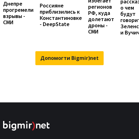
избегает
расска
Днепре
Россияне
регионов
о чем
прогремели
приблизились к
РФ, куда
будут
взрывы -
Константиновке
долетают
говори
СМИ
- DeepState
дроны -
Зеленс
СМИ
и Вучи
Допомогти Bigmir)net