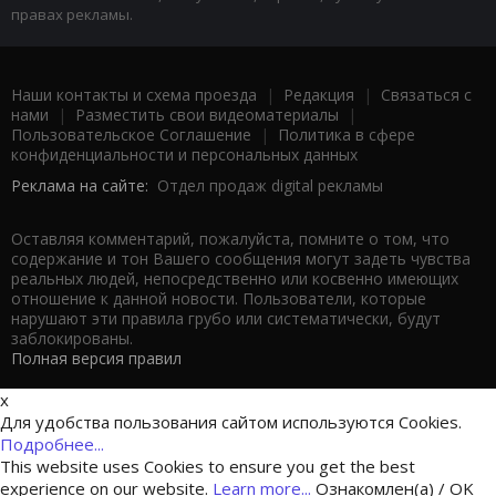
правах рекламы.
Наши контакты и схема проезда
|
Редакция
|
Связаться с
нами
|
Разместить свои видеоматериалы
|
Пользовательское Соглашение
|
Политика в сфере
конфиденциальности и персональных данных
Реклама на сайте:
Отдел продаж digital рекламы
Оставляя комментарий, пожалуйста, помните о том, что
содержание и тон Вашего сообщения могут задеть чувства
реальных людей, непосредственно или косвенно имеющих
отношение к данной новости. Пользователи, которые
нарушают эти правила грубо или систематически, будут
заблокированы.
Полная версия правил
x
Для удобства пользования сайтом используются Cookies.
Подробнее...
This website uses Cookies to ensure you get the best
experience on our website.
Learn more...
Ознакомлен(а) / OK