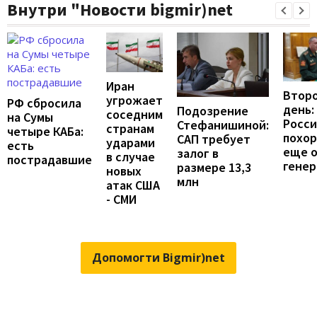
Внутри "Новости bigmir)net
Иран
Второ
угрожает
РФ сбросила
день:
Подозрение
соседним
на Сумы
Росс
Стефанишиной:
странам
четыре КАБа:
похо
САП требует
ударами
есть
еще 
залог в
в случае
пострадавшие
генер
размере 13,3
новых
млн
атак США
- СМИ
Допомогти Bigmir)net