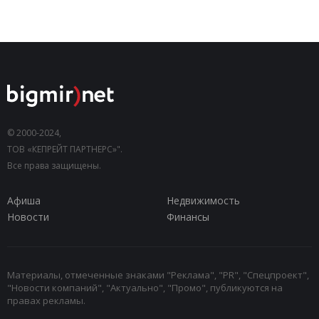
© 2000-2024,
ТОВ «КЕПРЕЙТ ПАРТНЕРС»".
Все права защищены.
Афиша
Недвижимость
Новости
Финансы
Материалы, отмеченные знаками "Реклама", "PR", "Спецпроект",
"Новости компаний", "Актуально", "Промо", публикуются на
правах рекламы.