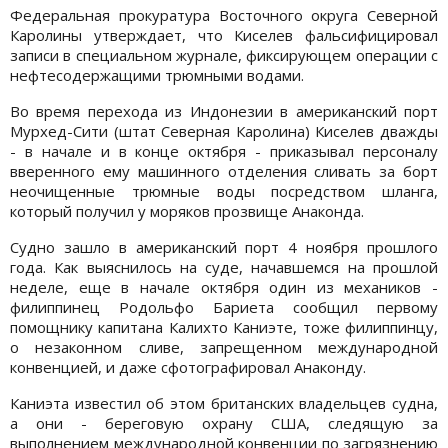
Федеральная прокуратура Восточного округа Северной
Каролины утверждает, что Киселев фальсифицировал
записи в специальном журнале, фиксирующем операции с
нефтесодержащими трюмными водами.
Во время перехода из Индонезии в американский порт
Мурхед-Сити (штат Северная Каролина) Киселев дважды
- в начале и в конце октября - приказывал персоналу
вверенного ему машинного отделения сливать за борт
неочищенные трюмные воды посредством шланга,
который получил у моряков прозвище Анаконда.
Судно зашло в американский порт 4 ноября прошлого
года. Как выяснилось на суде, начавшемся на прошлой
неделе, еще в начале октября один из механиков -
филиппинец Родольфо Бариета сообщил первому
помощнику капитана Калихто Каниэте, тоже филиппинцу,
о незаконном сливе, запрещенном международной
конвенцией, и даже сфотографировал Анаконду.
Каниэта известил об этом британских владельцев судна,
а они - береговую охрану США, следящую за
выполнением международной конвенции по загрязнению