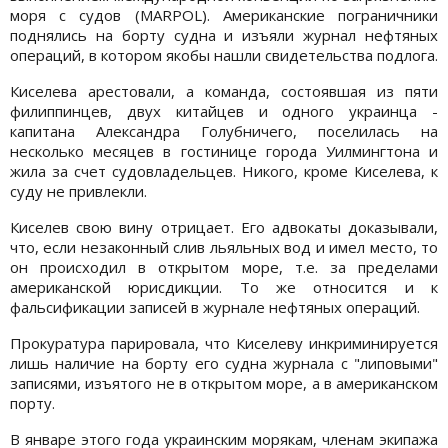
моря с судов (MARPOL). Американские пограничники
поднялись на борту судна и изъяли журнал нефтяных
операций, в котором якобы нашли свидетельства подлога.
Киселева арестовали, а команда, состоявшая из пяти
филиппинцев, двух китайцев и одного украинца -
капитана Александра Голубничего, поселилась на
несколько месяцев в гостинице города Уилмингтона и
жила за счет судовладельцев. Никого, кроме Киселева, к
суду не привлекли.
Киселев свою вину отрицает. Его адвокаты доказывали,
что, если незаконный слив льяльных вод и имел место, то
он происходил в открытом море, т.е. за пределами
американской юрисдикции. То же относится и к
фальсификации записей в журнале нефтяных операций.
Прокуратура парировала, что Киселеву инкриминируется
лишь наличие на борту его судна журнала с "липовыми"
записями, изъятого не в открытом море, а в американском
порту.
В январе этого года украинским морякам, членам экипажа