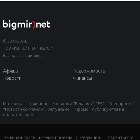
© 2000-2024,
ТОВ «КЕПРЕЙТ ПАРТНЕРС»".
Все права защищены.
Афиша
Недвижимость
Новости
Финансы
Материалы, отмеченные знаками "Реклама", "PR", "Спецпроект",
"Новости компаний", "Актуально", "Промо", публикуются на
правах рекламы.
Наши контакты и схема проезда
|
Редакция
|
Связаться с