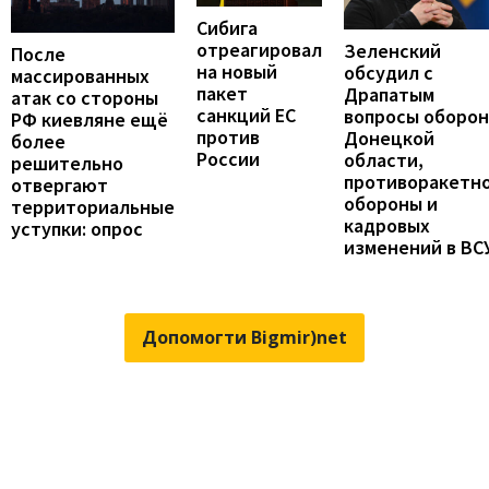
Сибига
отреагировал
Зеленский
После
на новый
обсудил с
массированных
пакет
Драпатым
атак со стороны
санкций ЕС
вопросы оборо
РФ киевляне ещё
против
Донецкой
более
России
области,
решительно
противоракетн
отвергают
обороны и
территориальные
кадровых
уступки: опрос
изменений в ВС
Допомогти Bigmir)net