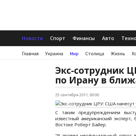
Новости
Спорт
Финансы
Авто
Техн
Главная
Украина
Мир
Столица
Жизнь
Х
Экс-сотрудник Ц
по Ирану в бли
25 сентября 2011, 00:00
С таким предупреждением выст
известный американский эксперт,
Востоке Роберт Байер.
"Я провел неофициальный опрос в