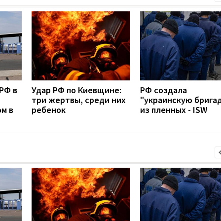
РФ в
Удар РФ по Киевщине:
РФ создала
три жертвы, среди них
"украинскую брига
м в
ребенок
из пленных - ISW