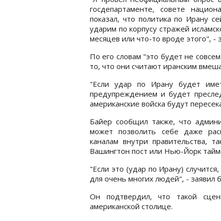
госдепартаменте, совете национ
показал, что политика по Ирану с
ударим по корпусу стражей исламс
месяцев или что-то вроде этого", - 
По его словам "это будет не совсе
то, что они считают иранским вмеша
"Если удар по Ирану будет име
предупреждением и будет преслед
американские войска будут пересекат
Байер сообщил также, что админи
может позволить себе даже рас
каналам внутри правительства, та
Вашингтон пост или Нью-Йорк тайм
"Если это (удар по Ирану) случитс
для очень многих людей", - заявил
Он подтвердил, что такой сце
американской столице.