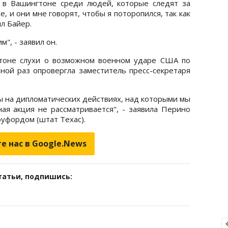
 в Вашингтоне среди людей, которые следят за
е, и они мне говорят, чтобы я поторопился, так как
ил Байер.
", - заявил он.
тоне слухи о возможном военном ударе США по
ой раз опровергла заместитель пресс-секретаря
ы на дипломатических действиях, над которыми мы
я акция не рассматривается", - заявила Перино
уфордом (штат Техас).
е нас в Google.News
татьи, подпишись: