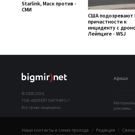
Starlink, Маск против -
СМИ
США подозревают 
причастности к
инциденту с дроно
Лейпциге - WSJ
Афиша
© 2000-2024,
ТОВ «КЕПРЕЙТ ПАРТНЕРС»".
Материалы,
Все права защищены.
рекламы.
Наши контакты и схема проезда
|
Редакция
|
Связа