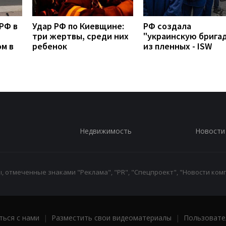
РФ в
Удар РФ по Киевщине:
РФ создала
три жертвы, среди них
"украинскую брига
м в
ребенок
из пленных - ISW
Недвижимость
Новости
 отмеченные знаками "Реклама", "PR", "Спецпроект", "Новости комп
ться с нами
|
Разместить свои видеоматериалы
|
Пользовате