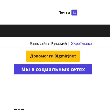
Почта
Искать
Язык сайта:
Русский
|
Українська
Допомогти Bigmir)net
Мы в социальных сетях