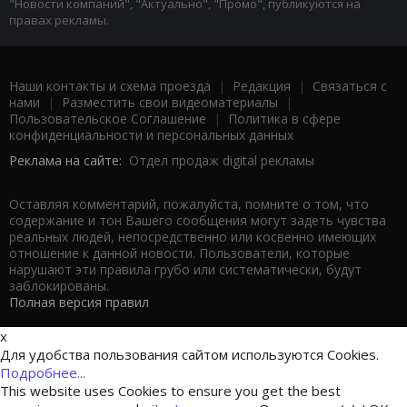
"Новости компаний", "Актуально", "Промо", публикуются на
правах рекламы.
Наши контакты и схема проезда
|
Редакция
|
Связаться с
нами
|
Разместить свои видеоматериалы
|
Пользовательское Соглашение
|
Политика в сфере
конфиденциальности и персональных данных
Реклама на сайте:
Отдел продаж digital рекламы
Оставляя комментарий, пожалуйста, помните о том, что
содержание и тон Вашего сообщения могут задеть чувства
реальных людей, непосредственно или косвенно имеющих
отношение к данной новости. Пользователи, которые
нарушают эти правила грубо или систематически, будут
заблокированы.
Полная версия правил
x
Для удобства пользования сайтом используются Cookies.
Подробнее...
This website uses Cookies to ensure you get the best