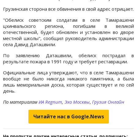
Грузинская сторона все обвинения в свой адрес отрицает.
"Обелиск советским солдатам в селе Тамарашени
цхинвальского региона, погибшим в великой
отечественной, будет обновлен и установлен во дворе
местной школы", сообщил руководитель администрации
села Давид Даташвили.
По заявлению Даташвили, обелиск пострадал в
результате пожара в 1991 году и требует реставрации.
Официальные лица утверждают, что в селе Тамарашени
вообще не было никогда никакого памятника, а была
лишь мемориальная доска, которая существует и по сей
день.
По материалам
ИА Regnum
,
Эхо Москвы
,
Грузия Онлайн
Читайте нас в Google.News
Не пропусти другие интересные статьи, подпишись: