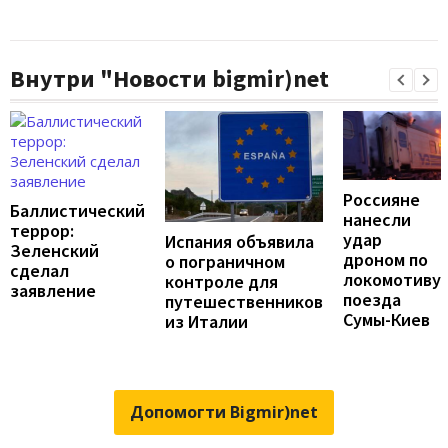
Внутри "Новости bigmir)net
Россияне
Баллистический
нанесли
террор:
удар
Испания объявила
Зеленский
дроном по
о пограничном
сделал
локомотиву
контроле для
заявление
поезда
путешественников
Сумы-Киев
из Италии
Допомогти Bigmir)net