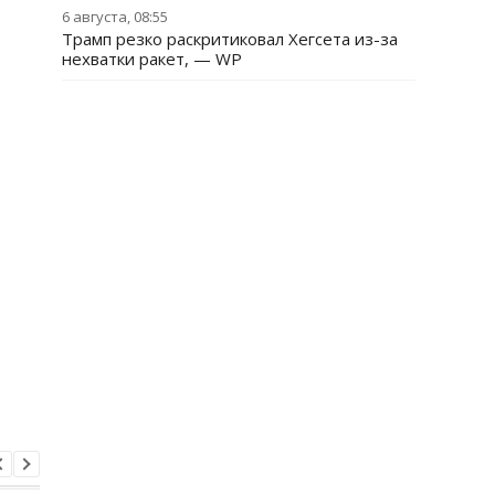
6 августа, 08:55
Трамп резко раскритиковал Хегсета из-за
нехватки ракет, — WP