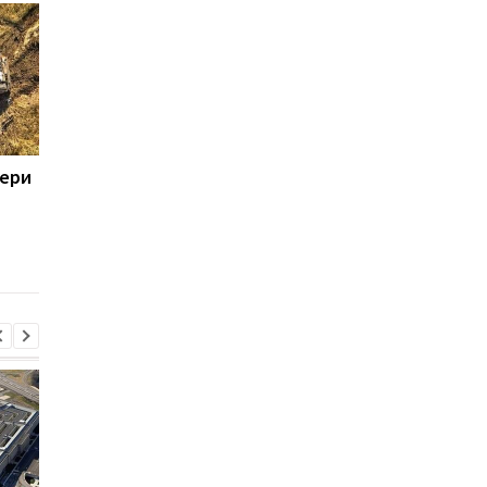
тери
Пентагон призвал
Итоги 08.08: Patriot
оборонные компании
будет и минус два Н
увеличить
производство
вооружений - СМИ