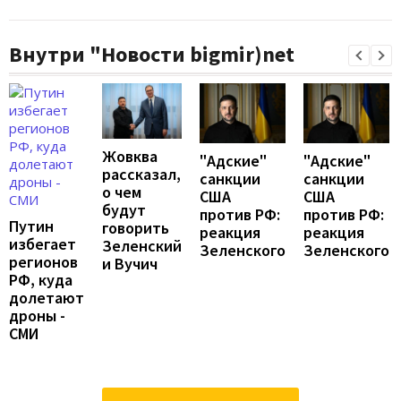
Внутри "Новости bigmir)net
Жовква
"Адские"
"Адские"
рассказал,
санкции
санкции
о чем
США
США
будут
против РФ:
против РФ:
Путин
говорить
реакция
реакция
избегает
Зеленский
Зеленского
Зеленского
регионов
и Вучич
РФ, куда
долетают
дроны -
СМИ