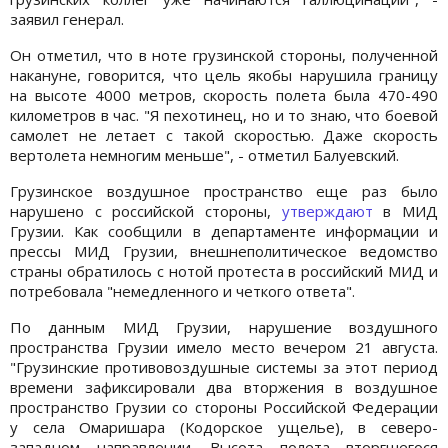
заявил генерал.
Он отметил, что в ноте грузинской стороны, полученной
накануне, говорится, что цель якобы нарушила границу
на высоте 4000 метров, скорость полета была 470-490
километров в час. "Я пехотинец, но и то знаю, что боевой
самолет не летает с такой скоростью. Даже скорость
вертолета немногим меньше", - отметил Балуевский.
Грузинское воздушное пространство еще раз было
нарушено с российской стороны,
утверждают
в МИД
Грузии. Как сообщили в департаменте информации и
прессы МИД Грузии, внешнеполитическое ведомство
страны обратилось с нотой протеста в российский МИД и
потребовала "немедленного и четкого ответа".
По данным МИД Грузии, нарушение воздушного
пространства Грузии имело место вечером 21 августа.
"Грузинские противовоздушные системы за этот период
времени зафиксировали два вторжения в воздушное
пространство Грузии со стороны Российской Федерации
у села Омаришара (Кодорское ущелье), в северо-
западном направлении. Высота полета вторгшегося