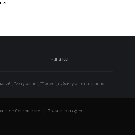
лся
предупредил о новой
WP
угрозе для Украины
Финансы
аний", "Актуально", "Промо", публикуются на правах
льское Соглашение
|
Политика в сфере