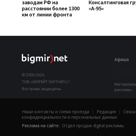
заводам РФ на
Консалтинговая гр
расстоянии более 1300
«А-95»
км от линии фронта
Афиша
© 2000-2024,
ТОВ «КЕПРЕЙТ ПАРТНЕРС»".
Материалы,
Все права защищены.
рекламы.
Наши контакты и схема проезда
|
Редакция
|
Связа
конфиденциальности и персональных данных
Реклама на сайте:
Отдел продаж digital рекламы