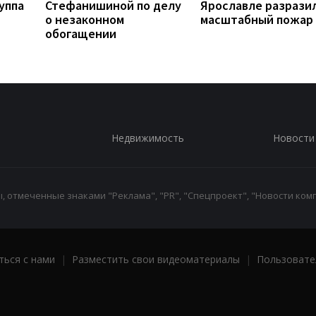
уппа
Стефанишиной по делу
Ярославле разрази
о незаконном
масштабный пожар
обогащении
Недвижимость
Новости
 отмеченные знаками "Реклама", "PR", "Спецпроект", "Новости комп
ться с нами
|
Разместить свои видеоматериалы
|
Пользовате