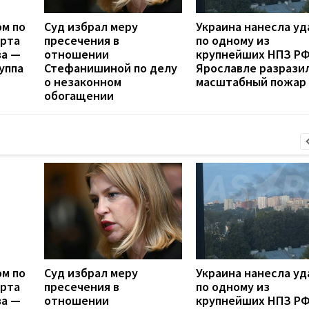
ом по
Суд избрал меру
Украина нанесла уд
орта
пресечения в
по одному из
ва —
отношении
крупнейших НПЗ РФ
уппа
Стефанишиной по делу
Ярославле разрази
о незаконном
масштабный пожар
обогащении
ом по
Суд избрал меру
Украина нанесла уд
орта
пресечения в
по одному из
ва —
отношении
крупнейших НПЗ РФ