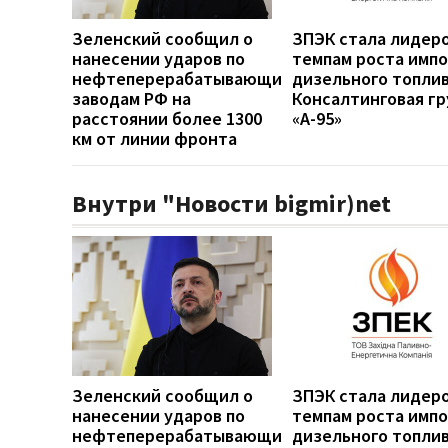
Зеленский сообщил о
ЗПЭК стала лидер
нанесении ударов по
темпам роста имп
нефтеперерабатывающим
дизельного топли
заводам РФ на
Консалтинговая гр
расстоянии более 1300
«А-95»
км от линии фронта
Внутри "Новости bigmir)net
Зеленский сообщил о
ЗПЭК стала лидер
нанесении ударов по
темпам роста имп
нефтеперерабатывающим
дизельного топли