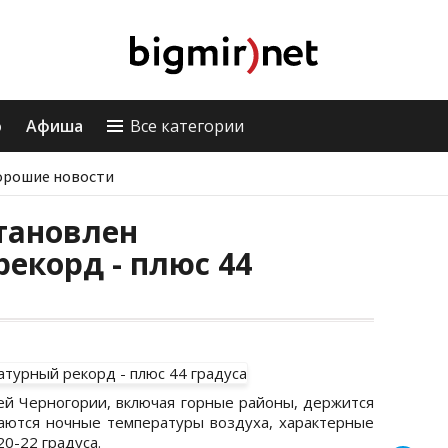
о
Афиша
Все категории
орошие новости
тановлен
екорд - плюс 44
ей Черногории, включая горные районы, держится
аются ночные температуры воздуха, характерные
20-22 градуса.