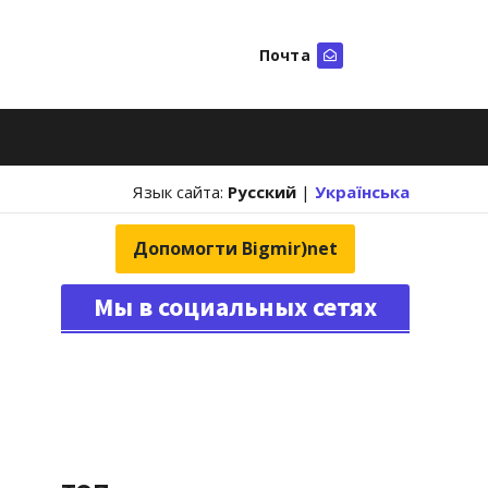
Почта
Искать
Язык сайта:
Русский
|
Українська
Допомогти Bigmir)net
Мы в социальных сетях