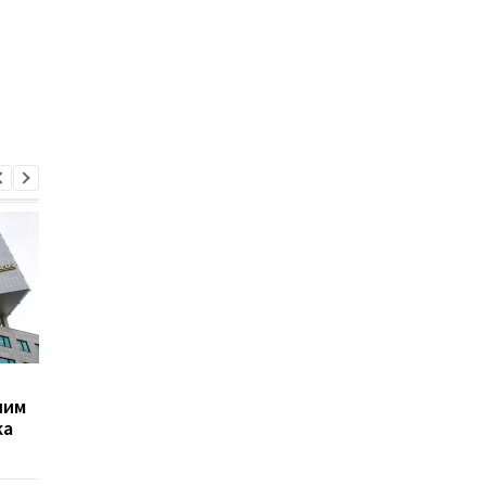
В Крыму взрывы,
Трамп резко ответил
шим
Керченский мост
публикацию о
ка
перекрыт - OSINT
конфликте с Хегсет