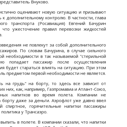
представитель Внуково.
мистично оценивают новую ситуацию и призывают
 к дополнительному контролю. В частности, глава
ого транспорта (Росавиация) Евгений Бачурин
, что ужесточение правил перевозки жидкостей
.
вовведения не повлекут за собой дополнительного
ажиров. По словам Бачурина, в случае сильного
й необходимости в так называемой "стерильной
ую попадает пассажир после осуществления
ия будет стараться влиять на ситуацию. При этом
голь предметом первой необходимости не является.
ь на грудь" на борту, то здесь все зависит от
х них, как, например, Газпромавиа и Атлант-Союз,
тных напитков во время полета. Компании не
а борту даже за деньги. Аэрофлот уже давно ввел
й спиртное, горячительные напитки пассажиры
 политика у Трансаэро.
ыпить в полете. В компании сказали, что напитки