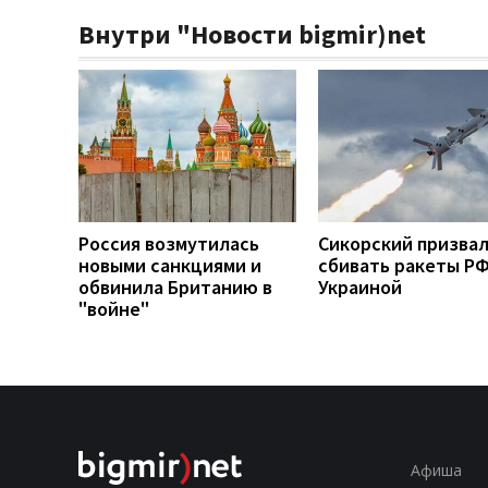
Внутри "Новости bigmir)net
Россия возмутилась
Сикорский призва
новыми санкциями и
сбивать ракеты РФ
обвинила Британию в
Украиной
"войне"
Афиша