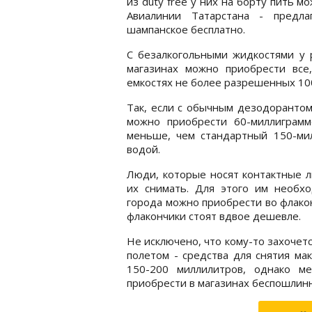
из duty free у них на борту пить м
Авиалинии Татарстана - предла
шампанское бесплатно.
С безалкогольными жидкостями у 
магазинах можно приобрести все
емкостях не более разрешенных 100
Так, если с обычным дезодорантом
можно приобрести 60-миллиграмм
меньше, чем стандартный 150-мил
водой.
Люди, которые носят контактные л
их снимать. Для этого им необхо
города можно приобрести во флако
флакончики стоят вдвое дешевле.
Не исключено, что кому-то захочетс
полетом - средства для снятия ма
150-200 миллилитров, однако 
приобрести в магазинах беспошлинн