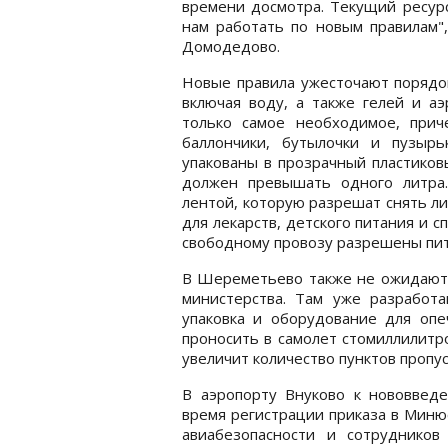
времени досмотра. Текущий ресурс,
нам работать по новым правилам",
Домодедово.
Новые правила ужесточают порядок
включая воду, а также гелей и а
только самое необходимое, прич
баллончики, бутылочки и пузыр
упакованы в прозрачный пластиков
должен превышать одного литра.
лентой, которую разрешат снять л
для лекарств, детского питания и с
свободному провозу разрешены пита
В Шереметьево также не ожидают т
министерства. Там уже разработа
упаковка и оборудование для опе
проносить в самолет стомиллилитр
увеличит количество пунктов пропус
В аэропорту Внуково к нововведе
время регистрации приказа в Миню
авиабезопасности и сотрудников