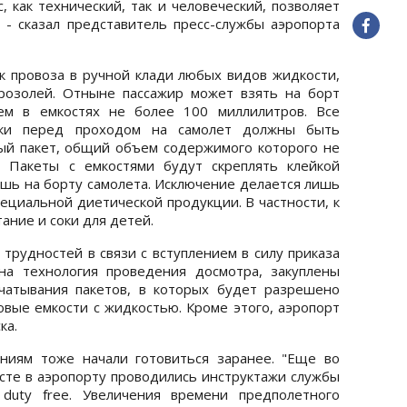
 как технический, так и человеческий, позволяет
 - сказал представитель пресс-службы аэропорта
 провоза в ручной клади любых видов жидкости,
эрозолей. Отныне пассажир может взять на борт
ем в емкостях не более 100 миллилитров. Все
ьки перед проходом на самолет должны быть
ый пакет, общий объем содержимого которого не
 Пакеты с емкостями будут скреплять клейкой
ишь на борту самолета. Исключение делается лишь
пециальной диетической продукции. В частности, к
ние и соки для детей.
рудностей в связи с вступлением в силу приказа
на технология проведения досмотра, закуплены
чатывания пакетов, в которых будет разрешено
овые емкости с жидкостью. Кроме этого, аэропорт
ка.
ниям тоже начали готовиться заранее. "Еще во
сте в аэропорту проводились инструктажи службы
 duty free. Увеличения времени предполетного