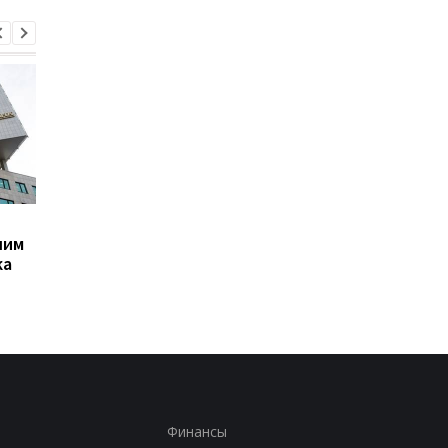
В Крыму взрывы,
Трамп резко ответил
шим
Керченский мост
публикацию о
ка
перекрыт - OSINT
конфликте с Хегсет
Финансы