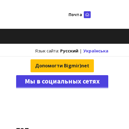
Почта
Искать
Язык сайта:
Русский
|
Українська
Допомогти Bigmir)net
Мы в социальных сетях