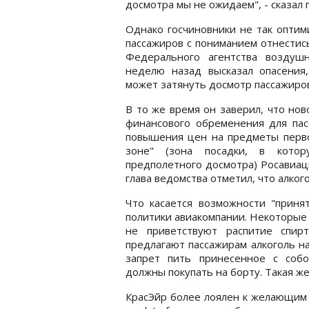
досмотра мы не ожидаем", - сказал 
Однако госчиновники не так опти
пассажиров с пониманием отнестись
Федерального агентства воздушн
неделю назад высказал опасения
может затянуть досмотр пассажиров
В то же время он заверил, что но
финансового обременения для пасс
повышения цен на предметы перво
зоне" (зона посадки, в котор
предполетного досмотра) Росавиац
глава ведомства отметил, что алко
Что касается возможности "принят
политики авиакомпании. Некоторые и
не приветствуют распитие спир
предлагают пассажирам алкоголь н
запрет пить принесенное с собо
должны покупать на борту. Такая же
КрасЭйр более лоялен к желающим в