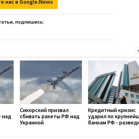
е нас в Google.News
татьи, подпишись:
л
Сикорский призвал
Кредитный кризис
 над
сбивать ракеты РФ над
ударил по крупней
Украиной
банкам РФ - развед