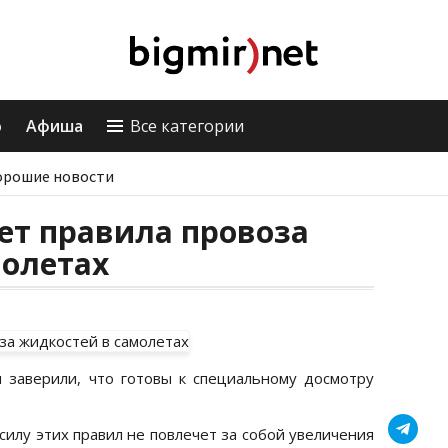
о
Афиша
Все категории
орошие новости
ет правила провоза
молетах
 заверили, что готовы к специальному досмотру
силу этих правил не повлечет за собой увеличения