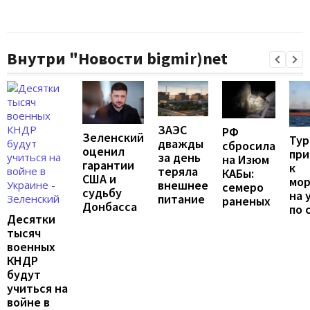
Внутри "Новости bigmir)net
ЗАЭС
РФ
Зеленский
Тур
дважды
сбросила
оценил
при
за день
на Изюм
гарантии
к
теряла
КАБы:
США и
мо
внешнее
семеро
судьбу
на 
питание
раненых
Донбасса
по 
Десятки
тысяч
военных
КНДР
будут
учиться на
войне в