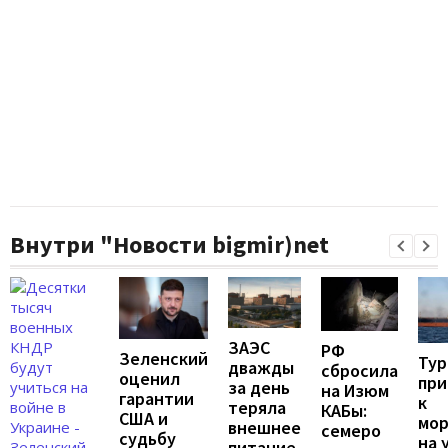
Внутри "Новости bigmir)net
ЗАЭС
РФ
Зеленский
Тур
дважды
сбросила
оценил
при
за день
на Изюм
гарантии
к
теряла
КАБы:
США и
мо
внешнее
семеро
судьбу
на 
питание