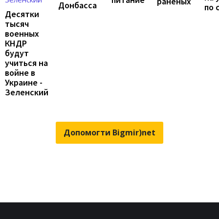
раненых
Донбасса
по 
Десятки
тысяч
военных
КНДР
будут
учиться на
войне в
Украине -
Зеленский
Допомогти Bigmir)net