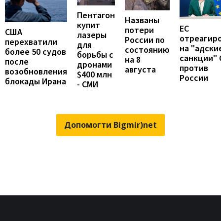
Пентагон
Названы
купит
ЕС
потери
США
лазеры
отреагир
России по
перехватили
для
на "адски
состоянию
более 50 судов
борьбы с
санкции"
на 8
после
дронами
против
августа
возобновления
$400 млн
России
блокады Ирана
- СМИ
Допомогти Bigmir)net