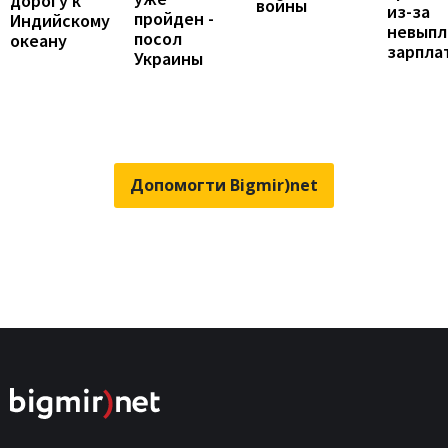
дорогу к
войны
из-за
пройден -
Индийскому
невыпл
посол
океану
зарпла
Украины
Допомогти Bigmir)net