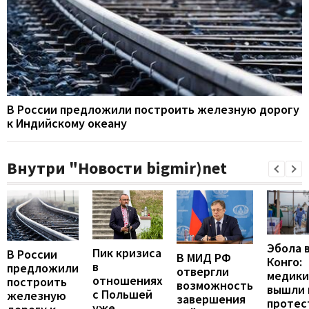
В России предложили построить железную дорогу
к Индийскому океану
Внутри "Новости bigmir)net
Эбола 
Пик кризиса
В России
В МИД РФ
Конго:
в
предложили
отвергли
медики
отношениях
построить
возможность
вышли 
с Польшей
железную
завершения
протес
уже