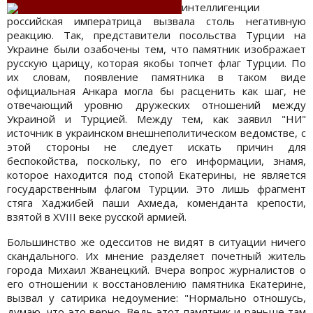
интеллигенции
российская императрица вызвала столь негативную
реакцию. Так, представители посольства Турции на
Украине были озабочены тем, что памятник изображает
русскую царицу, которая якобы топчет флаг Турции. По
их словам, появление памятника в таком виде
официальная Анкара могла бы расценить как шаг, не
отвечающий уровню дружеских отношений между
Украиной и Турцией. Между тем, как заявил "НИ"
источник в украинском внешнеполитическом ведомстве, с
этой стороны не следует искать причин для
беспокойства, поскольку, по его информации, знамя,
которое находится под стопой Екатерины, не является
государственным флагом Турции. Это лишь фрагмент
стяга Хаджибей паши Ахмеда, коменданта крепости,
взятой в XVIII веке русской армией.
Большинство же одесситов не видят в ситуации ничего
скандального. Их мнение разделяет почетный житель
города Михаил Жванецкий. Вчера вопрос журналистов о
его отношении к восстановлению памятника Екатерине,
вызвал у сатирика недоумение: "Нормально отношусь,
думаю, что это верно. Ведь этот памятник и раньше там