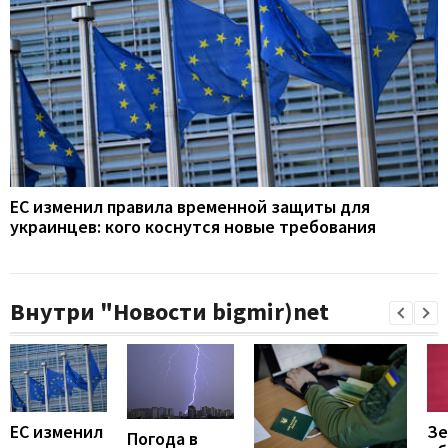
ЕС изменил правила временной защиты для
украинцев: кого коснутся новые требования
Внутри "Новости bigmir)net
ЕС изменил
Зе
Погода в