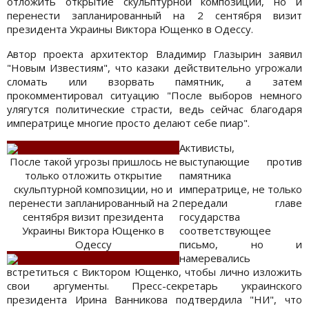
отложить открытие скульптурной композиции, но и
перенести запланированный на 2 сентября визит
президента Украины Виктора Ющенко в Одессу.
Автор проекта архитектор Владимир Глазырин заявил
"Новым Известиям", что казаки действительно угрожали
сломать или взорвать памятник, а затем
прокомментировал ситуацию "После выборов немного
улягутся политические страсти, ведь сейчас благодаря
императрице многие просто делают себе пиар".
Активисты,
После такой угрозы пришлось не
выступающие против
только отложить открытие
памятника
скульптурной композиции, но и
императрице, не только
перенести запланированный на 2
передали главе
сентября визит президента
государства
Украины Виктора Ющенко в
соответствующее
Одессу
письмо, но и
намеревались
встретиться с Виктором Ющенко, чтобы лично изложить
свои аргументы. Пресс-секретарь украинского
президента Ирина Ванникова подтвердила "НИ", что