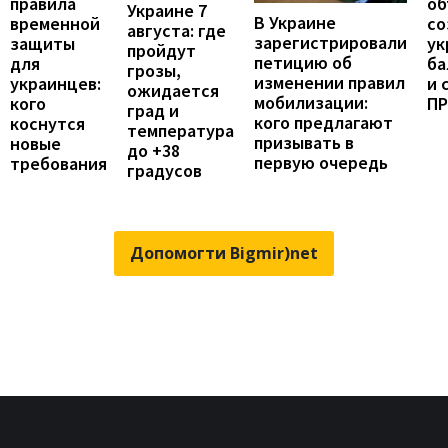
правила
об
Украине 7
В Украине
временной
со
августа: где
зарегистрировали
защиты
ук
пройдут
петицию об
для
ба
грозы,
изменении правил
украинцев:
и 
ожидается
мобилизации:
кого
П
град и
кого предлагают
коснутся
температура
призывать в
новые
до +38
первую очередь
требования
градусов
Допомогти Bigmir)net