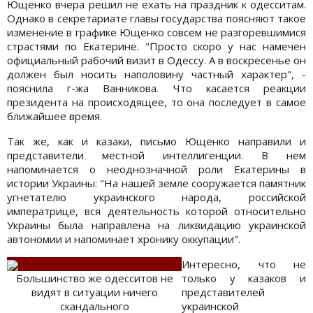
Ющенко вчера решил не ехать на праздник к одесситам.
Однако в секретариате главы государства поясняют такое
изменение в графике Ющенко совсем не разгоревшимися
страстями по Екатерине. "Просто скоро у нас намечен
официальный рабочий визит в Одессу. А в воскресенье он
должен был носить наполовину частный характер", -
пояснила г-жа Ванникова. Что касается реакции
президента на происходящее, то она последует в самое
ближайшее время.
Так же, как и казаки, письмо Ющенко направили и
представители местной интеллигенции. В нем
напоминается о неоднозначной роли Екатерины в
истории Украины: "На нашей земле сооружается памятник
угнетателю украинского народа, российской
императрице, вся деятельность которой относительно
Украины была направлена на ликвидацию украинской
автономии и напоминает хронику оккупации".
Интересно, что не
Большинство же одесситов не
только у казаков и
видят в ситуации ничего
представителей
скандального
украинской