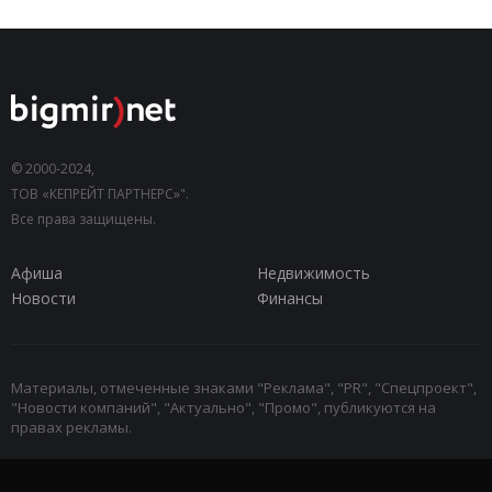
© 2000-2024,
ТОВ «КЕПРЕЙТ ПАРТНЕРС»".
Все права защищены.
Афиша
Недвижимость
Новости
Финансы
Материалы, отмеченные знаками "Реклама", "PR", "Спецпроект",
"Новости компаний", "Актуально", "Промо", публикуются на
правах рекламы.