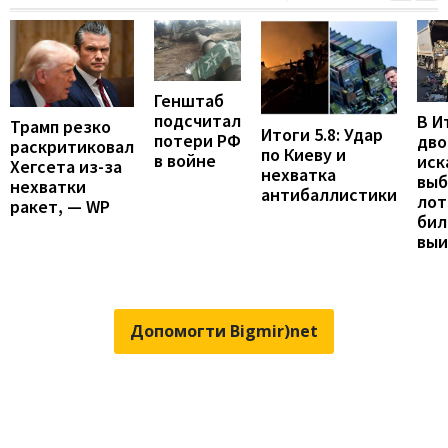
Генштаб
подсчитал
В И
Трамп резко
Итоги 5.8: Удар
потери РФ
дво
раскритиковал
по Киеву и
в войне
иск
Хегсета из-за
нехватка
вы
нехватки
антибаллистики
лот
ракет, — WP
бил
вы
Допомогти Bigmir)net