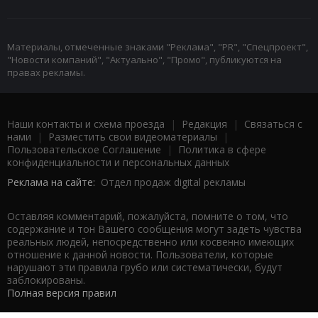
Материалы, отмеченные знаками "Реклама", "PR", "Спецпроект",
"Новости компаний", "Актуально", "Промо", публикуются на
правах рекламы.
Наши контакты и схема проезда
|
Редакция
|
Связаться с
нами
|
Разместить свои видеоматериалы
|
Пользовательское Соглашение
|
Политика в сфере
конфиденциальности и персональных данных
Реклама на сайте:
Отдел продаж digital рекламы
Оставляя комментарий, пожалуйста, помните о том, что
содержание и тон Вашего сообщения могут задеть чувства
реальных людей, непосредственно или косвенно имеющих
отношение к данной новости. Пользователи, которые
нарушают эти правила грубо или систематически, будут
заблокированы.
Полная версия правил