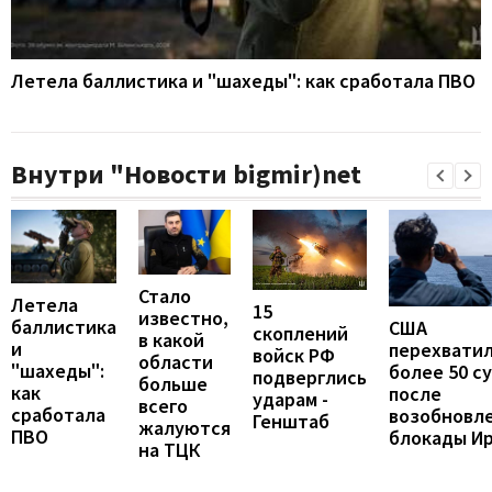
Летела баллистика и "шахеды": как сработала ПВО
Внутри "Новости bigmir)net
Стало
Летела
15
известно,
баллистика
США
скоплений
в какой
и
перехвати
войск РФ
области
"шахеды":
более 50 с
подверглись
больше
как
после
ударам -
всего
сработала
возобновл
Генштаб
жалуются
ПВО
блокады И
на ТЦК