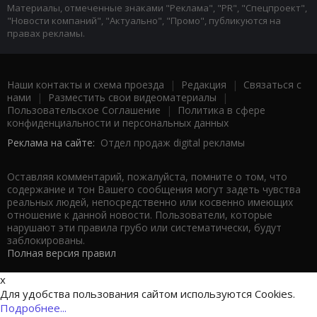
Материалы, отмеченные знаками "Реклама", "PR", "Спецпроект",
"Новости компаний", "Актуально", "Промо", публикуются на
правах рекламы.
Наши контакты и схема проезда
|
Редакция
|
Связаться с
нами
|
Разместить свои видеоматериалы
|
Пользовательское Соглашение
|
Политика в сфере
конфиденциальности и персональных данных
Реклама на сайте:
Отдел продаж digital рекламы
Оставляя комментарий, пожалуйста, помните о том, что
содержание и тон Вашего сообщения могут задеть чувства
реальных людей, непосредственно или косвенно имеющих
отношение к данной новости. Пользователи, которые
нарушают эти правила грубо или систематически, будут
заблокированы.
Полная версия правил
x
Для удобства пользования сайтом используются Cookies.
Подробнее...