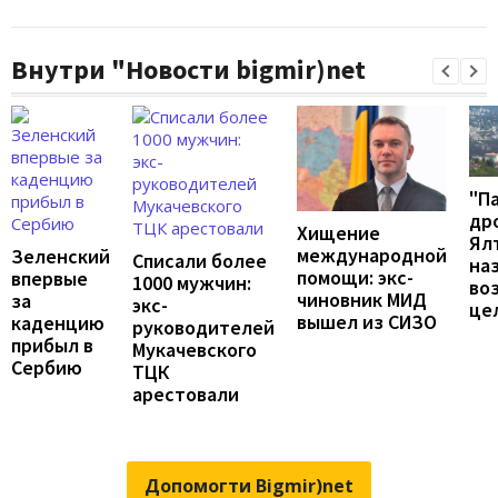
Внутри "Новости bigmir)net
"П
др
Хищение
Ял
международной
Зеленский
Списали более
на
помощи: экс-
впервые
1000 мужчин:
во
чиновник МИД
за
экс-
це
вышел из СИЗО
каденцию
руководителей
прибыл в
Мукачевского
Сербию
ТЦК
арестовали
Допомогти Bigmir)net