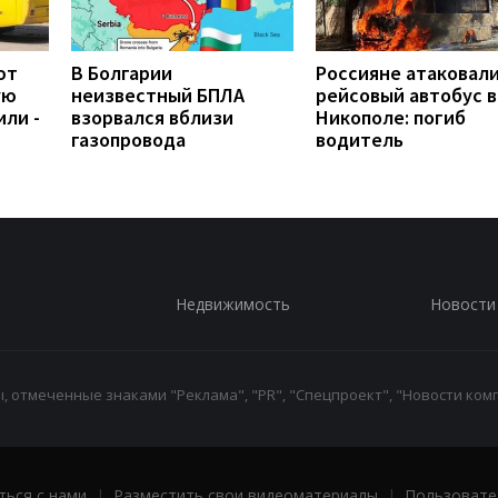
ют
В Болгарии
Россияне атаковал
ую
неизвестный БПЛА
рейсовый автобус в
или -
взорвался вблизи
Никополе: погиб
газопровода
водитель
Недвижимость
Новости
 отмеченные знаками "Реклама", "PR", "Спецпроект", "Новости комп
ться с нами
|
Разместить свои видеоматериалы
|
Пользовате