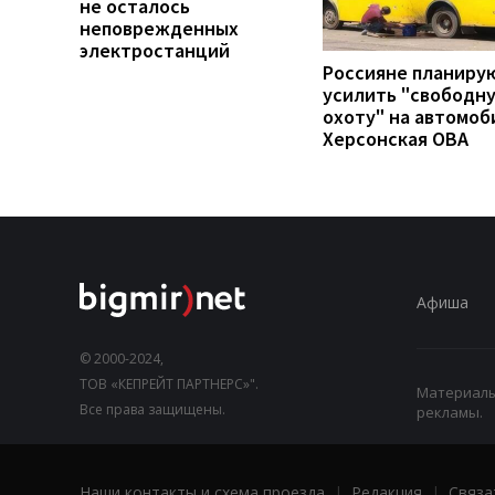
не осталось
неповрежденных
электростанций
Россияне планиру
усилить "свободн
охоту" на автомоб
Херсонская ОВА
Афиша
© 2000-2024,
ТОВ «КЕПРЕЙТ ПАРТНЕРС»".
Материалы,
Все права защищены.
рекламы.
Наши контакты и схема проезда
|
Редакция
|
Связа