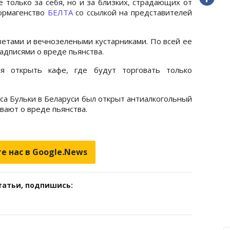
 только за себя, но и за близких, страдающих от
формагенство
БЕЛТА
со ссылкой на представителей
ветами и вечнозелеными кустарниками. По всей ее
адписями о вреде пьянства.
ся открыть кафе, где будут торговать только
са Бульки в Беларуси был открыт антиалкогольный
вают о вреде пьянства.
е нас в Google.News
татьи, подпишись: