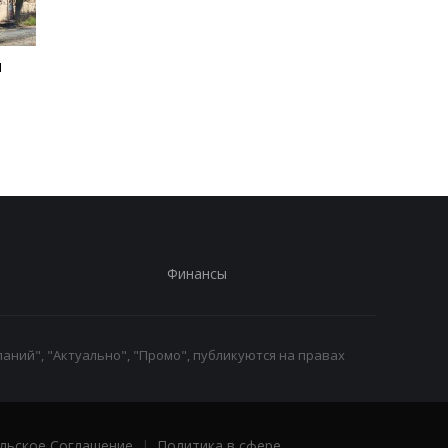
и
Зеленский рассказал о
Россияне изменили
разговоре с Вучичем
отношение к войне -
опрос
Финансы
аний", "Актуально", "Промо", публикуются на правах
льское Соглашение
|
Политика в сфере