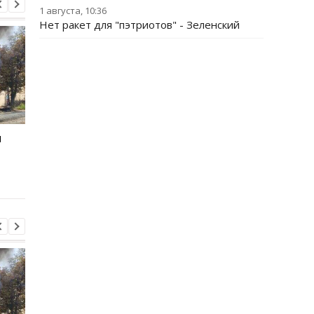
1 августа, 10:36
Нет ракет для "пэтриотов" - Зеленский
и
Зеленский рассказал о
Россияне изменили
разговоре с Вучичем
отношение к войне -
опрос