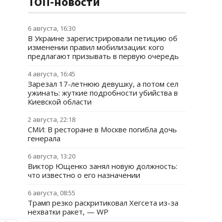
ТОП-новости
6 августа, 16:30
В Украине зарегистрировали петицию об
изменении правил мобилизации: кого
предлагают призывать в первую очередь
4 августа, 16:45
Зарезал 17-летнюю девушку, а потом сел
ужинать: жуткие подробности убийства в
Киевской области
2 августа, 22:18
СМИ: В ресторане в Москве погибла дочь
генерала
6 августа, 13:20
Виктор Ющенко занял новую должность:
что известно о его назначении
6 августа, 08:55
Трамп резко раскритиковал Хегсета из-за
нехватки ракет, — WP