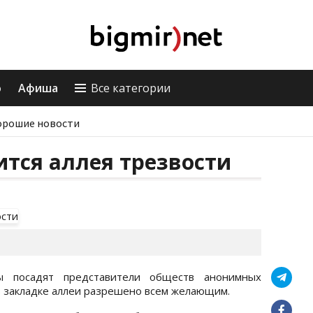
о
Афиша
Все категории
орошие новости
ится аллея трезвости
ы посадят представители обществ анонимных
 в закладке аллеи разрешено всем желающим.