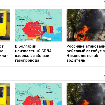
ют
В Болгарии
Россияне атаковал
ую
неизвестный БПЛА
рейсовый автобус в
или -
взорвался вблизи
Никополе: погиб
газопровода
водитель