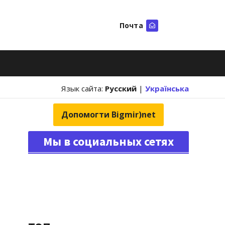
Почта
Искать
Язык сайта:
Русский
|
Українська
Допомогти Bigmir)net
Мы в социальных сетях