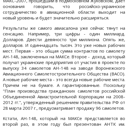
МАКС-2007, прошедший в подмосковном Жуковском, дает
основания говорить, что российско-украинское
сотрудничество в авиационной области выходит на
новый уровень и будет значительно расширяться.
Результаты же самого авиасалона уже сейчас тянут на
сенсацию. Например, три цифры - один миллиард.
Долларов. Двести девяносто три миллиона. Опять же,
долларов. И одиннадцать тысяч. Это уже новых рабочих
мест. Первая - это общая сумма контрактов по самолету
АН-148, заключенных на МАКСе. Второе - доход, который
получат украинские предприятия от участия в проекте по
выпуску 34 самолетов АН-148 на заводе Воронежского
Авиационного Самолетостроительного Общества (ВАСО).
А новые рабочие места - это всегда новые рабочие места.
Причем не на бумаге. А гарантированные. Поскольку
"План производства гражданских самолетов российской
Объединенной Авиастроительной Корпорации на 2008-
2012 гг.", утвержденный решением правительства РФ от
28 марта 2007 г., предусматривает продажу 96 самолетов.
Кстати, АН-148, который на МАКСе представляется во
второй раз, в этом году был презентован АНТК им.