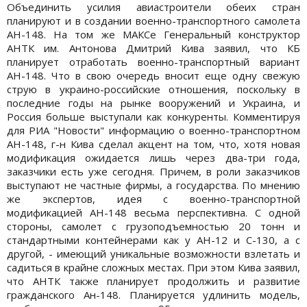
Объединить усилия авиастроители обеих стран
планируют и в создании военно-транспортного самолета
АН-148. На том же МАКСе Генеральный конструктор
АНТК им. Антонова Дмитрий Кива заявил, что КБ
планирует отработать военно-транспортный вариант
АН-148. Что в свою очередь вносит еще одну свежую
струю в украино-российские отношения, поскольку в
последние годы на рынке вооружений и Украина, и
Россия больше выступали как конкуренты. Комментируя
для РИА "Новости" информацию о военно-транспортном
АН-148, г-н Кива сделал акцент на том, что, хотя новая
модификация ожидается лишь через два-три года,
заказчики есть уже сегодня. Причем, в роли заказчиков
выступают не частные фирмы, а государства. По мнению
же экспертов, идея с военно-транспортной
модификацией АН-148 весьма перспективна. С одной
стороны, самолет с грузоподъемностью 20 тонн и
стандартными контейнерами как у АН-12 и С-130, а с
другой, - имеющий уникальные возможности взлетать и
садиться в крайне сложных местах. При этом Кива заявил,
что АНТК также планирует продолжить и развитие
гражданского Ан-148. Планируется удлинить модель,