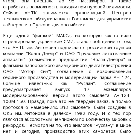
чтобы она вмещала до 95 пассажиров, а также
отработать возможность посадки при нулевой видимости.
Сейчас АНТК занимается организацией Центров
технического обслуживания в Гостомеле для украинских
лайнеров и в Пулково для российских.
Еще одной "фишкой" МАКСа, на которую как-то вяло
отреагировали украинские СМИ, стало сообщение о том,
что АНТК им. Антонова подписало с российской группой
компаний "Волга-Днепр" и ОАО "Грузовые летательные
аппараты" (совместное предприятие "Волги-Днепра" и
флагмана запорожского авиационного двигателестроения
ОАО "Мотор Сич") соглашение о возобновлении
серийного производства и модернизации парка АН-124,
больше известных как "Руслан". Соглашение
предусматривает выпуск 17 экземпляров
модернизированной версии этого самолета Ан-124-
100М-150. Правда, пока это не твердый заказ, а только
протокол о намерениях. Эти самолеты были созданы в
ОКБ им. Антонова в далеком 1982 году. И с тех пор
являются абсолютным чемпионом по количеству мировых
рекордов. Несмотря на то, что аналогов "Руслану" в мире
нет и сегодня, производство этих самолетов было