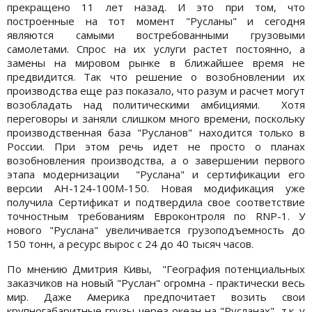
прекращено 11 лет назад. И это при том, что
построенные на тот момент "Русланы" и сегодня
являются самыми востребованными грузовыми
самолетами. Спрос на их услуги растет постоянно, а
замены на мировом рынке в ближайшее время не
предвидится. Так что решение о возобновлении их
производства еще раз показало, что разум и расчет могут
возобладать над политическими амбициями. Хотя
переговоры и заняли слишком много времени, поскольку
производственная база "Русланов" находится только в
России. При этом речь идет не просто о планах
возобновления производства, а о завершении первого
этапа модернизации "Руслана" и сертификации его
версии АН-124-100М-150. Новая модификация уже
получила Сертификат и подтвердила свое соответствие
точностным требованиям Евроконтроля по RNP-1. У
нового "Руслана" увеличивается грузоподъемность до
150 тонн, а ресурс вырос с 24 до 40 тысяч часов.
По мнению Дмитрия Кивы, "География потенциальных
заказчиков на новый "Руслан" огромна - практически весь
мир. Даже Америка предпочитает возить свои
крупногабаритные грузы через океан на "Русланах", т.к. у