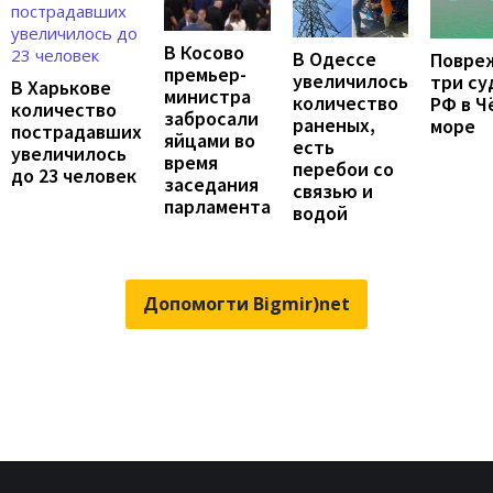
В Косово
В Одессе
Повре
премьер-
увеличилось
три су
В Харькове
министра
количество
РФ в Ч
количество
забросали
раненых,
море
пострадавших
яйцами во
есть
увеличилось
время
перебои со
до 23 человек
заседания
связью и
парламента
водой
Допомогти Bigmir)net