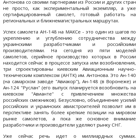
Антонова со своими партнерами из России и других стран
не просто, как экспериментальный экземпляр, а уже
сертифицированный самолет, готовый работать на
региональных и ближнемагистральных маршрутах.
Успех самолета АН-148 на МАКСе - это один из шагов по
укреплению и углублению сотрудничества между
украинскими разработчиками и российскими
производителями. На сегодня из пяти моделей
самолетов, серийное производство которых в России
находится сейчас в процессе запуска или возобновления,
три спроектированы киевским Авиационным научно-
техническим комплексом (АНТК) им. Антонова. Это Ан-140
(на самарском заводе "Авиакор"), Ан-148 (в Воронеже) и
Ан-124 "Руслан" (его выпуск планируется возобновить на
киевском "Авианте" с привлечением множества
российских смежников). Безусловно, объединение усилий
российских и украинских авиастроителей позволит им в
перспективе занять более крепкие позиции на мировом
рынке самолетов, а пока же основное внимание
разработчики и производители уделяют рынку СНГ.
Уже сейчас речь идет о миллиардных суммах.