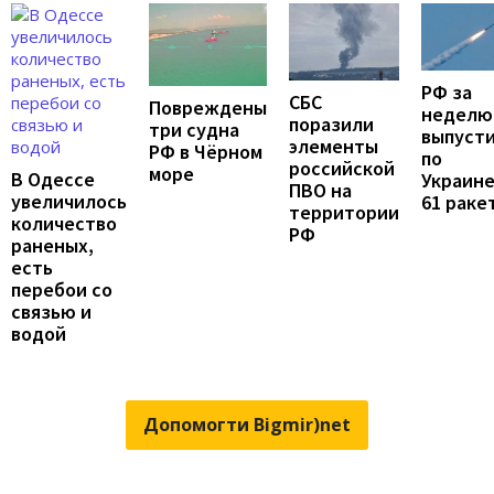
РФ за
СБС
Повреждены
неделю
поразили
три судна
выпуст
элементы
РФ в Чёрном
по
российской
море
В Одессе
Украин
ПВО на
увеличилось
61 раке
территории
количество
РФ
раненых,
есть
перебои со
связью и
водой
Допомогти Bigmir)net