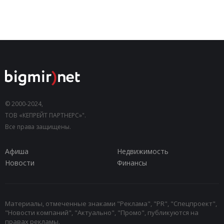
© 2000-2024,
ТОВ «КЕПРЕЙТ ПАРТНЕРС»".
Все права защищены.
Афиша
Недвижимость
Новости
Финансы
Материалы, отмеченные знаками "Реклама", "PR", "Спецпроект",
"Новости компаний", "Актуально", "Промо", публикуются на
правах рекламы.