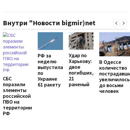
Внутри "Новости bigmir)net
Удар по
РФ за
Харькову:
неделю
В Одессе
двое
выпустила
количество
погибших,
по
пострадавш
21
СБС
Украине
увеличилось
раненый
поразили
61 ракету
до восьми
элементы
человек
российской
ПВО на
территории
РФ