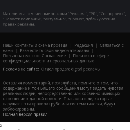
Материалы, отмеченные знаками "Реклама", "PR", "Спецпроект",
"Новости компаний", "Актуально", "Промо", публикуются на
правах рекламы.
Наши контакты и схема проезда
|
Редакция
|
Связаться с
нами
|
Разместить свои видеоматериалы
|
Пользовательское Соглашение
|
Политика в сфере
конфиденциальности и персональных данных
Реклама на сайте:
Отдел продаж digital рекламы
Оставляя комментарий, пожалуйста, помните о том, что
содержание и тон Вашего сообщения могут задеть чувства
реальных людей, непосредственно или косвенно имеющих
отношение к данной новости. Пользователи, которые
нарушают эти правила грубо или систематически, будут
заблокированы.
Полная версия правил
x