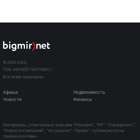
© 2000-2024,
ТОВ «КЕПРЕЙТ ПАРТНЕРС»".
Все права защищены.
Афиша
Недвижимость
Новости
Финансы
Материалы, отмеченные знаками "Реклама", "PR", "Спецпроект",
"Новости компаний", "Актуально", "Промо", публикуются на
правах рекламы.