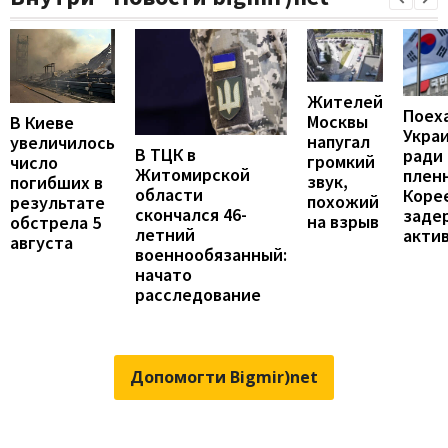
Жителей
Поех
Москвы
В Киеве
Укра
напугал
увеличилось
В ТЦК в
ради
громкий
число
Житомирской
пленн
звук,
погибших в
области
Коре
похожий
результате
скончался 46-
заде
на взрыв
обстрела 5
летний
акти
августа
военнообязанный:
начато
расследование
Допомогти Bigmir)net