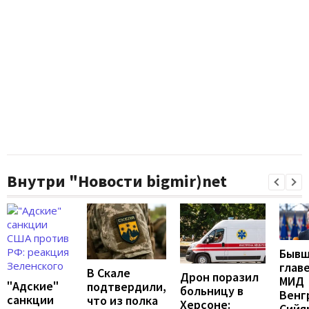
Внутри "Новости bigmir)net
Бывш
глав
В Скале
Дрон поразил
МИД
"Адские"
подтвердили,
больницу в
Венг
санкции
что из полка
Херсоне:
Сийя