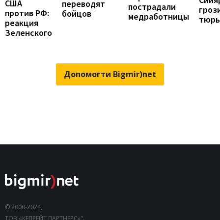
США
переводят
пострадали
гроз
против РФ:
бойцов
медработницы
тюрь
реакция
Зеленского
Допомогти Bigmir)net
© 2000-2024,
ТОВ «КЕПРЕЙТ ПАРТНЕРС»".