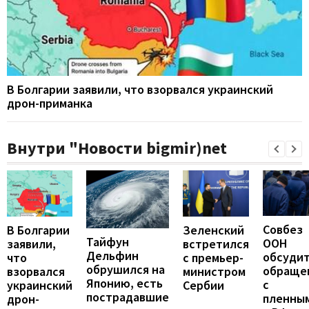
В Болгарии заявили, что взорвался украинский
дрон-приманка
Внутри "Новости bigmir)net
Совбез
В Болгарии
Зеленский
Тайфун
ООН
заявили,
встретился
Дельфин
обсуди
что
с премьер-
обрушился на
обраще
взорвался
министром
Японию, есть
с
украинский
Сербии
пострадавшие
пленны
дрон-