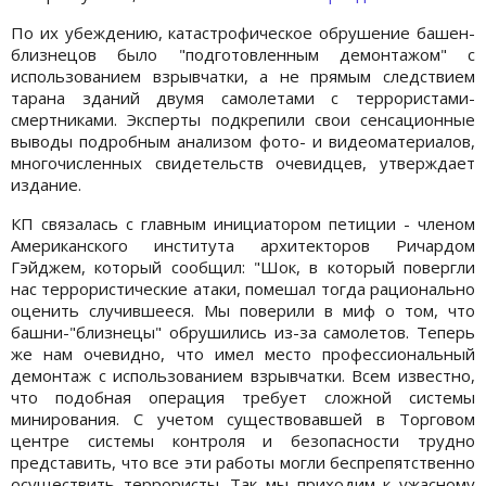
По их убеждению, катастрофическое обрушение башен-
близнецов было "подготовленным демонтажом" с
использованием взрывчатки, а не прямым следствием
тарана зданий двумя самолетами с террористами-
смертниками. Эксперты подкрепили свои сенсационные
выводы подробным анализом фото- и видеоматериалов,
многочисленных свидетельств очевидцев, утверждает
издание.
КП связалась с главным инициатором петиции - членом
Американского института архитекторов Ричардом
Гэйджем, который сообщил: "Шок, в который повергли
нас террористические атаки, помешал тогда рационально
оценить случившееся. Мы поверили в миф о том, что
башни-"близнецы" обрушились из-за самолетов. Теперь
же нам очевидно, что имел место профессиональный
демонтаж с использованием взрывчатки. Всем известно,
что подобная операция требует сложной системы
минирования. С учетом существовавшей в Торговом
центре системы контроля и безопасности трудно
представить, что все эти работы могли беспрепятственно
осуществить террористы. Так мы приходим к ужасному