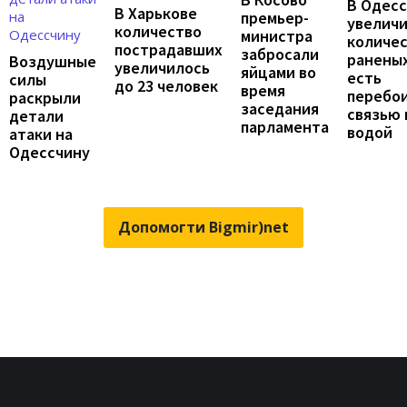
В Одес
В Харькове
премьер-
увелич
количество
министра
количе
пострадавших
забросали
раненых
Воздушные
увеличилось
яйцами во
есть
силы
до 23 человек
время
перебои
раскрыли
заседания
связью 
детали
парламента
водой
атаки на
Одессчину
Допомогти Bigmir)net