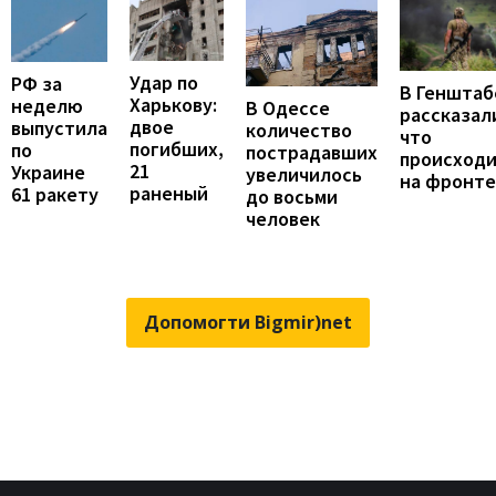
Удар по
РФ за
В Генштаб
Харькову:
неделю
В Одессе
рассказал
двое
выпустила
количество
что
погибших,
по
пострадавших
происход
21
Украине
увеличилось
на фронте
раненый
61 ракету
до восьми
человек
Допомогти Bigmir)net